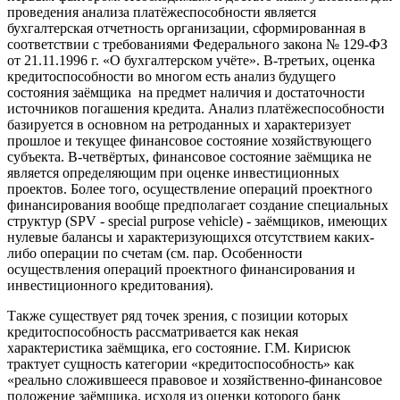
проведения анализа платёжеспособности является
бухгалтерская отчетность организации, сформированная в
соответствии с требованиями Федерального закона № 129-ФЗ
от 21.11.1996 г. «О бухгалтерском учёте». В-третьих, оценка
кредитоспособности во многом есть анализ будущего
состояния заёмщика на предмет наличия и достаточности
источников погашения кредита. Анализ платёжеспособности
базируется в основном на ретроданных и характеризует
прошлое и текущее финансовое состояние хозяйствующего
субъекта. В-четвёртых, финансовое состояние заёмщика не
является определяющим при оценке инвестиционных
проектов. Более того, осуществление операций проектного
финансирования вообще предполагает создание специальных
структур (SPV - special purpose vehicle) - заёмщиков, имеющих
нулевые балансы и характеризующихся отсутствием каких-
либо операции по счетам (см. пар. Особенности
осуществления операций проектного финансирования и
инвестиционного кредитования).
Также существует ряд точек зрения, с позиции которых
кредитоспособность рассматривается как некая
характеристика заёмщика, его состояние. Г.М. Кирисюк
трактует сущность категории «кредитоспособность» как
«реально сложившееся правовое и хозяйственно-финансовое
положение заёмщика, исходя из оценки которого банк