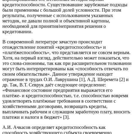
кредитоспособности. Существовавшие зарубежные подходы
были применимы с большой долей условности. При этом
результаты, полученные с использованием указанных
методик, не давали полной и объективной картины,
необходимой для принятия/непринятия решения о
кредитовании.
В современной литературе зачастую происходит
отождествление понятий «кредитоспособность» и
«платёжеспособность», что представляется не совсем верным.
Хотя, на первый взгляд, действительно может показаться, что
это слова-синонимы, так как при расширительном толковании
могут быть интерпретированы как «способность отвечать по
своим обязательствам». Данное утверждение находит
отражение в трудах О.И. Лаврушина [1], А.Д. Шеремета [2] и
др. Так, В.Т. Севрук даёт следующее определение:
«Финансовое состояние предприятия выражается его
платёже- и кредитоспособностью, т.е. способностью вовремя
удовлетворять платёжные требования в соответствии с
хозяйственными договорами, возвращать кредиты,
выплачивать рабочим и служащим заработную плату, вносить
платежи и налоги в бюджет» [3].
А.И. Ачкасов определяет кредитоспособность как
способность хозяйствующего субъекта своевременно