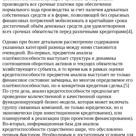
производить все срочные платежи при обеспечении
нормального хода производства за счет наличия адекватных
собственных средств и в форме, позволяющей без серьезных
финансовых потрясений мобилизовать в кратчайшие сроки
достаточный объём денежных средств для удовлетворения
всех срочных обязательств перед различными кредиторами[4].
Однако при более детальном рассмотрении содержания
указанных категорий разница между ними становится
очевидной. Во-первых, предметом анализа
платёжеспособности выступает структура и динамика
соотношения оборотных активов и текущих обязательств
хозяйствующего субъекта, в то время как в рамках оценки
кредитоспособности предметом анализа выступает не только
финансовое состояние заёмщика, во многом определяемое его
платёжеспособностью, но и конкретная кредитная сделка.[5]
По сути дела, анализ кредитоспособности предполагает
проведение количественной и качественной оценки
функционирующей бизнес-модели, которая может включать
группу связанных компаний, не только юридически, но и
экономически (при инвестиционном кредитовании), или
планируемой к реализации (при проектном финансировании).
Во-вторых, информационная база для анализа
кредитоспособности существенно шире, что обусловлено
первым фактором. Необходимым и достаточным условием для