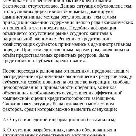
заёмщика» в отечественной практике кредитования
фактически отсутствовало. Данная ситуация обусловлена тем,
что в условиях директивной экономики доминируют
административные методы регулирования, тем самым
приводя к искажению содержания целого ряда экономических
отношений, в т.ч. и кредитных. Подобная деформация
объясняется отсутствием рынка ссудного капитала в
национальной экономике. Решения о кредитовании
хозяйствующих субъектов принимались в административном
порядке. При этом единственным параметром, влиявшим на
объём предоставляемых кредитных ресурсов, была
кредитоёмкость субъекта кредитования.
После перехода к рыночным отношениям, предполагающим
распределение ограниченных экономических ресурсов между
субъектами хозяйствования на основе конкуренции, свободы
ценообразования и прибыльности операций, возникла
объективная необходимость осуществления эффективной
комплексной оценки кредитоспособности заёмщиков.
Сложившаяся ситуация была осложнена множеством
факторов, среди которых можно выделить следующие:
2. Отсутствие единой информационной базы анализа;
3. Отсутствие разработанных, научно обоснованных и
апробированных отечественных методик оценки