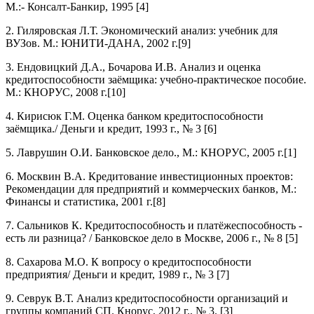
М.:- Консалт-Банкир, 1995 [4]
2. Гиляровская Л.Т. Экономический анализ: учебник для
ВУЗов. М.: ЮНИТИ-ДАНА, 2002 г.[9]
3. Ендовицкий Д.А., Бочарова И.В. Анализ и оценка
кредитоспособности заёмщика: учебно-практическое пособие.
М.: КНОРУС, 2008 г.[10]
4. Кирисюк Г.М. Оценка банком кредитоспособности
заёмщика./ Деньги и кредит, 1993 г., № 3 [6]
5. Лаврушин О.И. Банковское дело., М.: КНОРУС, 2005 г.[1]
6. Москвин В.А. Кредитование инвестиционных проектов:
Рекомендации для предприятий и коммерческих банков, М.:
Финансы и статистика, 2001 г.[8]
7. Сальников К. Кредитоспособность и платёжеспособность -
есть ли разница? / Банковское дело в Москве, 2006 г., № 8 [5]
8. Сахарова М.О. К вопросу о кредитоспособности
предприятия/ Деньги и кредит, 1989 г., № 3 [7]
9. Севрук В.Т. Анализ кредитоспособности организаций и
группы компаний СП. Кнорус, 2012 г., № 3. [3]