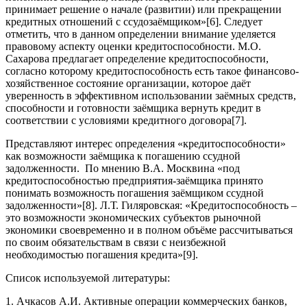
принимает решение о начале (развитии) или прекращении
кредитных отношений с ссудозаёмщиком»[6]. Следует
отметить, что в данном определении внимание уделяется
правовому аспекту оценки кредитоспособности. М.О.
Сахарова предлагает определение кредитоспособности,
согласно которому кредитоспособность есть такое финансово-
хозяйственное состояние организации, которое даёт
уверенность в эффективном использовании заёмных средств,
способности и готовности заёмщика вернуть кредит в
соответствии с условиями кредитного договора[7].
Представляют интерес определения «кредитоспособности»
как возможности заёмщика к погашению ссудной
задолженности. По мнению В.А. Москвина «под
кредитоспособностью предприятия-заёмщика принято
понимать возможность погашения заёмщиком ссудной
задолженности»[8]. Л.Т. Гиляровская: «Кредитоспособность –
это возможности экономических субъектов рыночной
экономики своевременно и в полном объёме рассчитываться
по своим обязательствам в связи с неизбежной
необходимостью погашения кредита»[9].
Список используемой литературы:
1. Ачкасов А.И. Активные операции коммерческих банков,