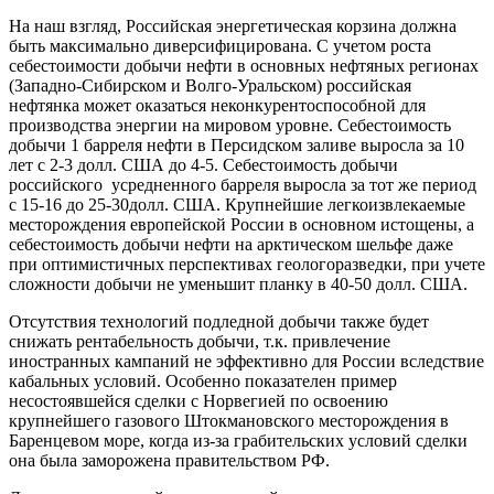
На наш взгляд, Российская энергетическая корзина должна
быть максимально диверсифицирована. С учетом роста
себестоимости добычи нефти в основных нефтяных регионах
(Западно-Сибирском и Волго-Уральском) российская
нефтянка может оказаться неконкурентоспособной для
производства энергии на мировом уровне. Себестоимость
добычи 1 барреля нефти в Персидском заливе выросла за 10
лет с 2-3 долл. США до 4-5. Себестоимость добычи
российского усредненного барреля выросла за тот же период
с 15-16 до 25-30долл. США. Крупнейшие легкоизвлекаемые
месторождения европейской России в основном истощены, а
себестоимость добычи нефти на арктическом шельфе даже
при оптимистичных перспективах геологоразведки, при учете
сложности добычи не уменьшит планку в 40-50 долл. США.
Отсутствия технологий подледной добычи также будет
снижать рентабельность добычи, т.к. привлечение
иностранных кампаний не эффективно для России вследствие
кабальных условий. Особенно показателен пример
несостоявшейся сделки с Норвегией по освоению
крупнейшего газового Штокмановского месторождения в
Баренцевом море, когда из-за грабительских условий сделки
она была заморожена правительством РФ.