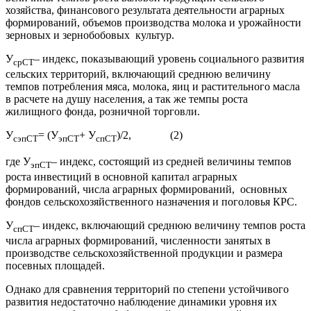
хозяйства, финансового результата деятельности аграрных
формирований, объемов производства молока и урожайности
зерновых и зернобобовых культур.
У
– индекс, показывающий уровень социального развития
срСТ
сельских территорий, включающий среднюю величину
темпов потребления мяса, молока, яиц и растительного масла
в расчете на душу населения, а так же темпы роста
жилищного фонда, розничной торговли.
У
= (У
+ У
)/2, (2)
сэпСТ
эпСТ
спСТ
где У
– индекс, состоящий из средней величины темпов
эпСТ
роста инвестиций в основной капитал аграрных
формирований, числа аграрных формирований, основных
фондов сельскохозяйственного назначения и поголовья КРС.
У
– индекс, включающий среднюю величину темпов роста
спСТ
числа аграрных формирований, численности занятых в
производстве сельскохозяйственной продукции и размера
посевных площадей.
Однако для сравнения территорий по степени устойчивого
развития недостаточно наблюдение динамики уровня их