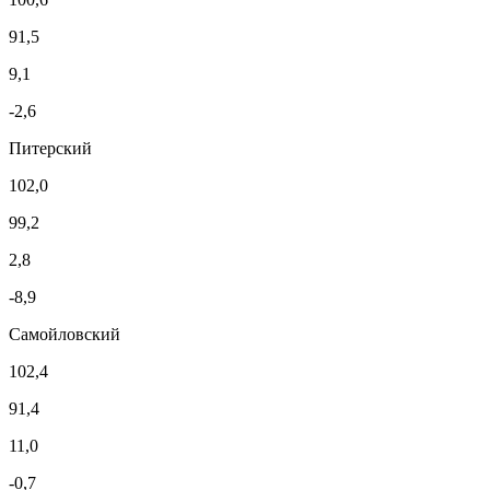
91,5
9,1
-2,6
Питерский
102,0
99,2
2,8
-8,9
Самойловский
102,4
91,4
11,0
-0,7