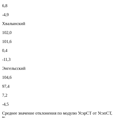
6,8
-4,9
Хвалынский
102,0
101,6
0,4
-11,3
Энгельсский
104,6
97,4
7,2
-4,5
Среднее значение отклонения по модулю УсэрСТ от УсэпСТ,
%