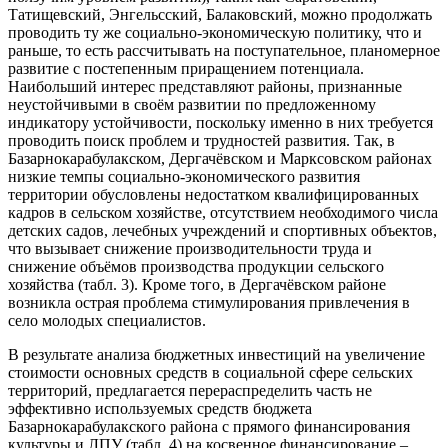
Татищевский, Энгельсский, Балаковский, можно продолжать
проводить ту же социально-экономическую политику, что и
раньше, то есть рассчитывать на поступательное, планомерное
развитие с постепенным приращением потенциала.
Наибольший интерес представляют районы, признанные
неустойчивыми в своём развитии по предложенному
индикатору устойчивости, поскольку именно в них требуется
проводить поиск проблем и трудностей развития. Так, в
Базарнокарабулакском, Дергачёвском и Марксовском районах
низкие темпы социально-экономического развития
территории обусловлены недостатком квалифицированных
кадров в сельском хозяйстве, отсутствием необходимого числа
детских садов, лечебных учреждений и спортивных объектов,
что вызывает снижение производительности труда и
снижение объёмов производства продукции сельского
хозяйства (табл. 3). Кроме того, в Дергачёвском районе
возникла острая проблема стимулирования привлечения в
село молодых специалистов.
В результате анализа бюджетных инвестиций на увеличение
стоимости основных средств в социальной сфере сельских
территорий, предлагается перераспределить часть не
эффективно используемых средств бюджета
Базарнокарабулакского района с прямого финансирования
культуры и ЛПУ (табл. 4) на косвенное финансирование –