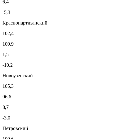
6,4
-5,3
Краснопартизанский
102,4
100,9
1,5
-10,2
Новоузенский
105,3
96,6
8,7
-3,0
Петровский
100,6