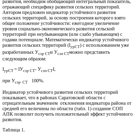
развития, необходим обобщающий интегральный показатель,
отражающий специфику развития сельских территорий.
Автором предложен индикатор устойчивого развития
сельских территорий, за основу построения которого взято
общее положение устойчивости: ежегодное увеличение
уровня социально-экономического развития сельский
территорий при неубывающим (или слабо убывающем) с
годами потенциале. Математически индикатор устойчивого
развития сельских территорий (I
) с использованием уже
ур
СТ
разработанных У
и У
можно представить
сэр СТ
сэп СТ
следующим образом:
I
= IУ
- У
I,
ур
СТ
сэр СТ
сэп СТ
при У
100%.
сэр СТ
Индикатор устойчивого развития сельских территорий
показывает, что в районах Саратовской области с
отрицательным значением отклонения индикатора района от
средней его величины по области (табл. 1) создание СОП
АПК позволит получить положительный эффект устойчивого
развития.
Таблица 1.