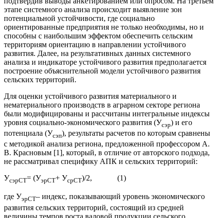
подтвердив выводы анкетированием или опросом. На третьем
этапе системного анализа происходит выявление зон
потенциальной устойчивости, где социально
ориентированные предприятия не только необходимы, но и
способны с наибольшим эффектом обеспечить сельским
территориям ориентацию в направлении устойчивого
развития. Далее, на результативных данных системного
анализа и индикаторе устойчивого развития предполагается
построение объяснительной модели устойчивого развития
сельских территорий.
Для оценки устойчивого развития материального и
нематериального производств в аграрном секторе региона
были модифицированы и рассчитаны интегральные индексы
уровня социально-экономического развития (У
) и его
сэр
потенциала (У
), результаты расчетов по которым сравнены
сэп
с методикой анализа региона, предложенной профессором А.
В. Красновым [1], который, в отличие от авторского подхода,
не рассматривал специфику АПК и сельских территорий:
У
= (У
+ У
)/2, (1)
сэрСТ
эрСТ
срСТ
где У
– индекс, показывающий уровень экономического
эрСТ
развития сельских территорий, состоящий из средней
величины темпов роста валовой продукции сельского