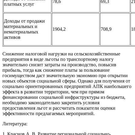
78,6
69,3
2
платных услуг
Доходы от продажи
материальных и
1904,2
708,9
1
нематериальных
активов
Снижение налоговой нагрузки на сельскохозяйственные
предприятия в виде льготы по транспортному налогу
значительно снизит затраты на производство, повысив
прибыль, тогда как снижение платы за пользование
госимуществом даст значительную экономию при открытии
новых объектов социальной сферы. Однако для получения от
социально ориентированных предприятий АПК наибольшего
эффекта в развитии территории, чем при прямом
финансировании социальной инфраструктуры из бюджета,
необходимо законодательно закрепить условия
предоставления льгот и рассчитать показатели оценки
эффективности предлагаемых мероприятий.
Литература:
1. Краснов А. В. Развитие региональной социально-