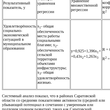
Уравнение
коэ
Результативный
уравнения
множественной
корр
показатель, у
регрессии
2
регрессии
R
Удовлетворённость
х
- общая
1
социально-
обеспеченность
экономической
места работы
ситуацией в
социальными
муниципальном
благами; х
-
2
образовании
R = 
обеспеченность
у=0,925+1,396х
+
1
сельской
+0,43х
+1,263х
2
2
3
R
=
территории
объектами
инфраструктуры;
х
- общая
3
удовлетворённость
жизнью.
Системный анализ показал, что в районах Саратовской
области со средними показателями активности (средний или
убывающий потенциал в сочетании с умеренным или
ползучим уровнем развития), таких как Саратовский,