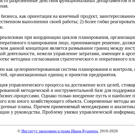
асто разрозненные действия функциональных департаментов и на
ная.
 бизнеса, как ориентация на конечный продукт, заинтересованн
ачественном выполнении своей работы; 2) более гибко реагирова
и.
 реализован при координации циклов планирования, организац
оперативного планирования лицо, принимающее решение, должн
тком данной концепции является размывание границ между инст
кой деятельности, нежели управление затратами, имеющее в ар
тке методики согласования стратегического и оперативного пл
ен как целеориентированная система планирования и контроля
тей, организационных единиц и проектов предприятия.
ция управленческого процесса на достижение всех целей, стоящ
ированной методической и инструментальной базе для поддержк
 бизнес-процессами. Однако только внедрение пусть и наиболее
ого или иного хозяйствующего объекта. Современные методы ан
несрочные планы. Причем применяемый менеджерами и аналитика
ации у руководства. Проблему увязки управленческой информаци
©
Институт экономики и права Ивана Кушнира
, 2010
-2026