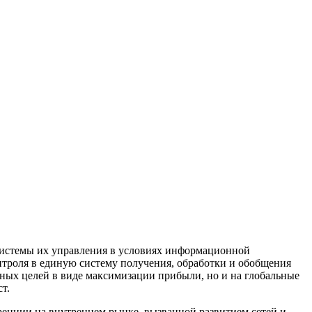
системы их управления в условиях информационной
нтроля в единую систему получения, обработки и обобщения
вных целей в виде максимизации прибыли, но и на глобальные
т.
енции на внутреннем рынке, вызванной развитием сетей и