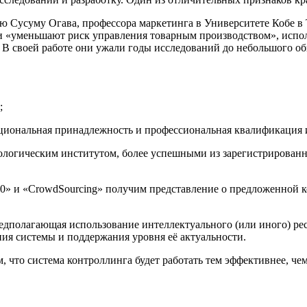
ю Сусуму Огава, профессора маркетинга в Университете Кобе в
нии «уменьшают риск управления товарным производством», исп
. В своей работе они ужали годы исследований до небольшого о
;
национальная принадлежность и профессиональная квалификация
ологическим институтом, более успешными из зарегистрированны
и «CrowdSourcing» получим представление о предложенной к
олагающая использование интеллектуального (или иного) ресу
ия системы и поддержания уровня её актуальности.
о система контроллинга будет работать тем эффективнее, чем 