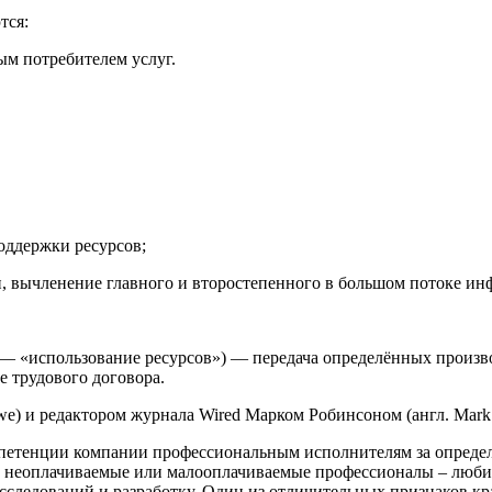
тся:
ным потребителем услуг.
оддержки ресурсов;
 вычленение главного и второстепенного в большом потоке инф
ing — «использование ресурсов») — передача определённых прои
 трудового договора.
e) и редактором журнала Wired Марком Робинсоном (англ. Mark 
омпетенции компании профессиональным исполнителям за определ
неоплачиваемые или малооплачиваемые профессионалы – любител
сследований и разработку. Один из отличительных признаков кр