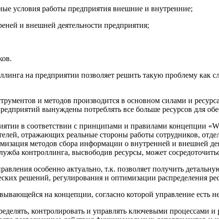
ные условия работы предприятия внешние и внутренние;
реней и внешней деятельности предприятия;
ков.
ллинга на предприятии позволяет решить такую проблему как с
рументов и методов производится в основном силами и ресурса
едприятий вынуждены потреблять все больше ресурсов для обес
риятии в соответствии с принципами и правилами концепции «W
телей, отражающих реальные стороны работы сотрудников, отдел
изация методов сбора информации о внутренней и внешней деят
лужба контроллинга, высвободив ресурсы, может сосредоточиться
равления особенно актуально, т.к. позволяет получить деталь
ческих решений, регулирования и оптимизации распределения ре
овывающейся на концепции, согласно которой управление есть 
еделять, контролировать и управлять ключевыми процессами и 