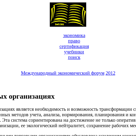
экономика
право
сертификация
учебники
поиск
Международный экономический форум
2012
ых организациях
зациях является необходимость и возможность трансформации 
нных методов учета, анализа, нормирования, планирования и ко
 Эта система сориентирована на достижение не только операти
низации, ее экологический нейтралитет, сохранение рабочих мес
чными торговыми организациями обусловлена усилением конкур