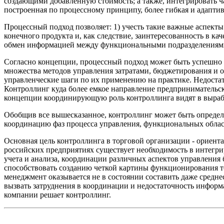
создающими добавленную стоимость; а также, интегрировать ч
построенная по процессному принципу, более гибкая и адаптив
Процессный подход позволяет: 1) учесть такие важные аспекты
конечного продукта и, как следствие, заинтересованность в к
обмен информацией между функциональными подразделениям
Согласно концепции, процессный подход может быть успешно
множества методов управления затратами, бюджетирования и 
управленческие шаги по их применению на практике. Недоста
Контроллинг куда более емкое направление предпринимательс
концепции координирующую роль контроллинга видят в вырабо
Обобщив все вышесказанное, контроллинг может быть определ
координацию фаз процесса управления, функциональных облас
Основная цель контроллинга в торговой организации - ориента
российских предприятиях существует необходимость в интегр
учета и анализа, координации различных аспектов управления
способствовать созданию четкой картины функционирования т
менеджмент оказывается не в состоянии составить даже сред
вызвать затруднения в координации и недостаточность информ
компании решает контроллинг.