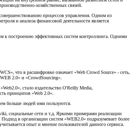
производственно-хозяйственных связей.
 совершенствованию процессов управления. Одним из
нтроля и анализа финансовой деятельности является
ым к построению эффективных систем контроллинга. Одними
CS», что в расшифровке означает «Web Crowd Source» - сеть,
«WEB 2.0» и «CrowdSourcing».
eb2.0», стало издательство O'Reilly Media,
сть принципов «Web 2.0».
чем больше людей ими пользуются.
iki, социальные сети и т.д. Яркими примерами реализации
». Подход в организации систем «WEB2.0» подразумевает более
 учитывается опыт и мнение пользователей данного сервиса.