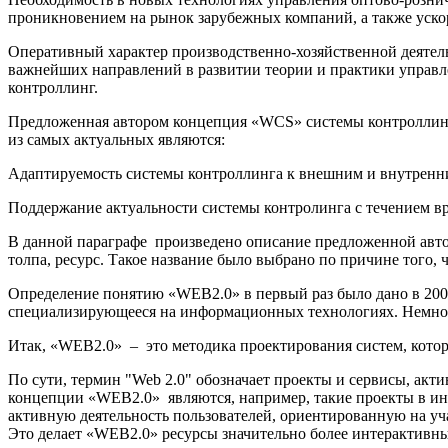
проникновением на рынок зарубежных компаний, а также ускор
Оперативный характер производственно-хозяйственной деятел
важнейших направлений в развитии теории и практики управле
контроллинг.
Предложенная автором концепция «WCS» системы контроллинг
из самых актуальных являются:
Адаптируемость системы контроллинга к внешним и внутренн
Поддержание актуальности системы контролинга с течением в
В данной параграфе произведено описание предложенной авто
толпа, ресурс. Такое название было выбрано по причине того,
Определение понятию «WEB2.0» в первый раз было дано в 2004 
специализирующееся на информационных технологиях. Немного
Итак, «WEB2.0» – это методика проектирования систем, котор
По сути, термин "Web 2.0" обозначает проекты и сервисы, акт
концепции «WEB2.0» являются, например, такие проекты в инт
активную деятельность пользователей, ориентированную на уча
Это делает «WEB2.0» ресурсы значительно более интерактивны