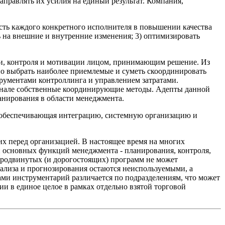
правлять их усилия на единый результат. Компания,
ость каждого конкретного исполнителя в повышении качества
ть на внешние и внутренние изменения; 3) оптимизировать
ии, контроля и мотивации лицом, принимающим решение. Из
о выбрать наиболее приемлемые и суметь скоординировать
рументами контроллинга и управлением затратами.
сенале собственные координирующие методы. Адепты данной
анирования в области менеджмента.
, обеспечивающая интеграцию, системную организацию и
их перед организацией. В настоящее время на многих
и основных функций менеджмента - планирования, контроля,
 продвинутых (и дорогостоящих) программ не может
ализа и прогнозирования остаются неиспользуемыми, а
ми инструментарий различается по подразделениям, что может
и в единое целое в рамках отдельно взятой торговой