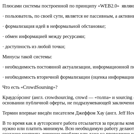
Плюсами системы построенной по принципу «WEB2.0» являю
· пользователь, по своей сути, является не пассивным, а актив
· формализация идей в неформальной обстановке;
· обмен информацией между ресурсами;
· доступность из любой точки;
Минусы такой системы:
· необходимость постоянной актуализации, информационной п
· необходимость вторичной формализации (оценка информации,
Что есть «CrowdSoursing»?
Краудсо́рсинг (англ. crowdsourcing, crowd — «толпа» и sourc
основании публичной оферты, не подразумевающей заключение
Термин впервые введён писателем Джеффом Хау (англ. Jeff How
В то время как в аутсорсинге работа отсылается за пределы к
нужно или платить минимум. Всю необходимую работу делают 
создание контента, решение проблем или даже на проведение и