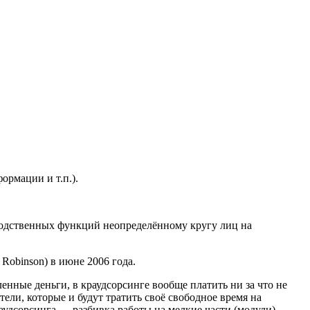
ормации и т.п.).
зводственных функций неопределённому кругу лиц на
Robinson) в июне 2006 года.
енные деньги, в краудсорсинге вообще платить ни за что не
и, которые и будут тратить своё свободное время на
аудсорсинга — разбивка работы на мелкие части (модули).