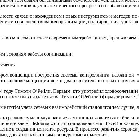
ением темпов научно-технического прогресса и глобализацией 
ьности связан с нахождением новых инструментов и методов по
ния и совершенствования организации, планирования, учета, ко
а во многом отвечает современным требованиям, предъявляем
им условиям работы организации;
ремени.
ром концепции построения системы контроллинга, названной «W
 что в основе концепции лежат два относительно новых понятия 
году Тимоти О’Рейли. Первым, кто употребил словосочетание «W
 позже глава издательства Тимоти О'Рейлли сформулировал ча
ые путём учета сетевых взаимодействий становятся тем лучше, 
ивно развиваемые и улучшаемые самими пользователями: блоги, w
ернете как «LifeJournal.com» и социальная сеть «FaceBook.com
стие в создании контента ресурса. В процессе развития сервиса
ми, давая пользователям свободу самовыражения.