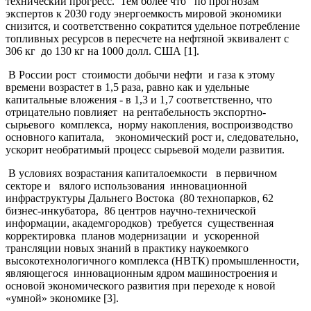
технический прогресс. Тем более что по прогнозам
экспертов к 2030 году энергоемкость мировой экономики
снизится, и соответственно сократится удельное потребление
топливных ресурсов в пересчете на нефтяной эквивалент с
306 кг до 130 кг на 1000 долл. США [1].
В России рост стоимости добычи нефти и газа к этому
времени возрастет в 1,5 раза, равно как и удельные
капитальные вложения - в 1,3 и 1,7 соответственно, что
отрицательно повлияет на рентабельность экспортно-
сырьевого комплекса, норму накопления, воспроизводство
основного капитала, экономический рост и, следовательно,
ускорит необратимый процесс сырьевой модели развития.
В условиях возрастания капиталоемкости в первичном
секторе и вялого использования инновационной
инфраструктуры Дальнего Востока (80 технопарков, 62
бизнес-инкубатора, 86 центров научно-технической
информации, академгородков) требуется существенная
корректировка планов модернизации и ускоренной
трансляции новых знаний в практику наукоемкого
высокотехнологичного комплекса (НВТК) промышленности,
являющегося инновационным ядром машиностроения и
основой экономического развития при переходе к новой
«умной» экономике [3].