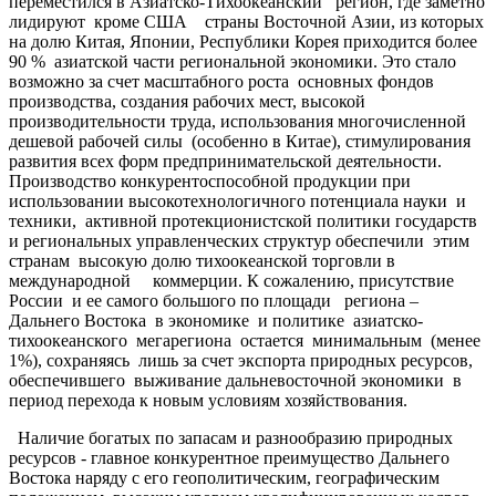
переместился в Азиатско-Тихоокеанский
регион, где заметно
лидируют кроме США страны Восточной Азии, из которых
на долю Китая, Японии, Республики Корея приходится более
90 % азиатской части региональной экономики. Это стало
возможно за счет масштабного роста основных фондов
производства, создания рабочих мест, высокой
производительности труда, использования многочисленной
дешевой рабочей силы (особенно в Китае), стимулирования
развития всех форм предпринимательской деятельности.
Производство конкурентоспособной продукции при
использовании высокотехнологичного потенциала науки и
техники, активной протекционистской политики государств
и региональных управленческих структур обеспечили этим
странам высокую долю тихоокеанской торговли в
международной коммерции. К сожалению, присутствие
России и ее самого большого по площади региона –
Дальнего Востока в экономике и политике азиатско-
тихоокеанского мегарегиона остается минимальным (менее
1%), сохраняясь лишь за счет экспорта природных ресурсов,
обеспечившего выживание дальневосточной экономики в
период перехода к новым условиям хозяйствования.
Наличие богатых по запасам и разнообразию природных
ресурсов - главное конкурентное преимущество Дальнего
Востока наряду с его геополитическим, географическим