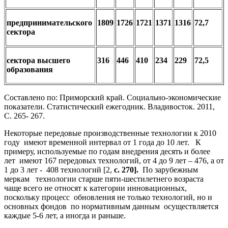
предпринимательского
1809
1726
1721
1371
1316
72,7
сектора
сектора высшего
316
446
410
234
229
72,5
образования
Составлено по: Приморский край. Социально-экономические
показатели. Статистический ежегодник. Владивосток. 2011,
С. 265- 267.
Некоторые передовые производственные технологии к 2010
году имеют временной интервал от 1 года до 10 лет. К
примеру, используемые по годам внедрения десять и более
лет имеют 167 передовых технологий, от 4 до 9 лет – 476, а от
1 до 3 лет - 408 технологий [2,
с. 270].
По зарубежным
меркам технологии старше пяти-шестилетнего возраста
чаще всего не относят к категории инновационных,
поскольку процесс обновления не только технологий, но и
основных фондов по нормативным данным осуществляется
каждые 5-6 лет, а иногда и раньше.