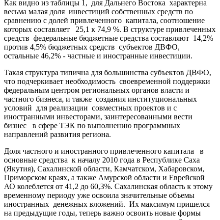
Как видно из таблицы 1, для Дальнего Востока характерна
весьма малая доля инвестиций собственных средств по
сравнению с долей привлеченного капитала, соотношение
которых составляет 25,1 к 74,9 %. В структуре привлеченных
средств федеральные бюджетные средства составляют 14,2%
против 4,5% бюджетных средств субъектов ДВФО,
остальные 46,2% - частные и иностранные инвестиции.
Такая структура типична для большинства субъектов ДВФО,
что подчеркивает необходимость своевременной поддержки
федеральным центром региональных органов власти и
частного бизнеса, и также создания институциональных
условий для реализации совместных проектов и с
иностранными инвесторами, заинтересованными вести
бизнес в сфере ТЭК по выполнению программных
направлений развития региона.
Доля частного и иностранного привлеченного капитала в
основные средства к началу 2010 года в Республике Саха
(Якутия), Сахалинской области, Камчатском, Хабаровском,
Приморском краях, а также Амурской области и Еврейской
АО колеблется от 41,2 до 60,3%. Сахалинская область к этому
временному периоду уже освоила значительные объемы
иностранных денежных вложений. Их максимум пришелся
на предыдущие годы, теперь важно освоить новые формы