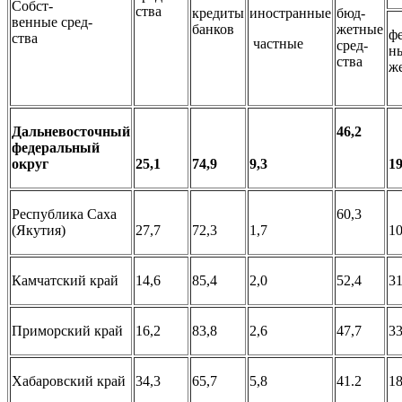
Собст-
ства
кредиты
иностранные
бюд-
венные сред-
банков
жетные
фе
ства
частные
сред-
н
ства
ж
Дальневосточный
46,2
федеральный
округ
25,1
74,9
9,3
19
Республика Саха
60,3
(Якутия)
27,7
72,3
1,7
10
Камчатский край
14,6
85,4
2,0
52,4
31
Приморский край
16,2
83,8
2,6
47,7
33
Хабаровский край
34,3
65,7
5,8
41.2
18