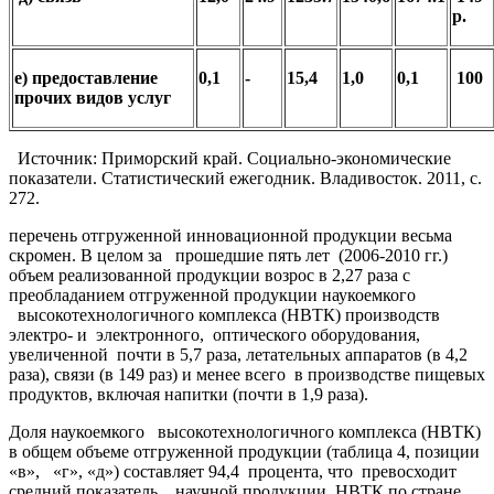
р.
е) предоставление
0,1
-
15,4
1,0
0,1
100
прочих видов услуг
Источник: Приморский край. Социально-экономические
показатели. Статистический ежегодник. Владивосток. 2011, с.
272.
перечень отгруженной инновационной продукции весьма
скромен. В целом за прошедшие пять лет (2006-2010 гг.)
объем реализованной продукции возрос в 2,27 раза с
преобладанием отгруженной продукции наукоемкого
высокотехнологичного комплекса (НВТК) производств
электро- и электронного, оптического оборудования,
увеличенной почти в 5,7 раза, летательных аппаратов (в 4,2
раза), связи (в 149 раз) и менее всего в производстве пищевых
продуктов, включая напитки (почти в 1,9 раза).
Доля наукоемкого высокотехнологичного комплекса (НВТК)
в общем объеме отгруженной продукции (таблица 4, позиции
«в», «г», «д») составляет 94,4 процента, что превосходит
средний показатель научной продукции НВТК по стране