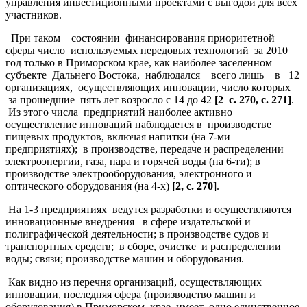
управления инвестиционными проектами с выгодой для всех
участников.
При таком состоянии финансирования приоритетной
сферы число используемых передовых технологий за 2010
год только в Приморском крае, как наиболее заселенном
субъекте Дальнего Востока, наблюдался всего лишь в 12
организациях, осуществляющих инновации, число которых
за прошедшие пять лет возросло с 14 до 42
[2 с. 270, с. 271]
.
Из этого числа предприятий наиболее активно
осуществление инноваций наблюдается в производстве
пищевых продуктов, включая напитки (на 7-ми
предприятиях); в производстве, передаче и распределении
электроэнергии, газа, пара и горячей воды (на 6-ти); в
производстве электрооборудования, электронного и
оптического оборудования (на 4-х)
[2, с. 270
].
На 1-3 предприятиях ведутся разработки и осуществляются
инновационные внедрения в сфере издательской и
полиграфической деятельности; в производстве судов и
транспортных средств; в сборе, очистке и распределении
воды; связи; производстве машин и оборудования.
Как видно из перечня организаций, осуществляющих
инновации, последняя сфера (производство машин и
оборудования) в Приморском крае имеет одно единственное