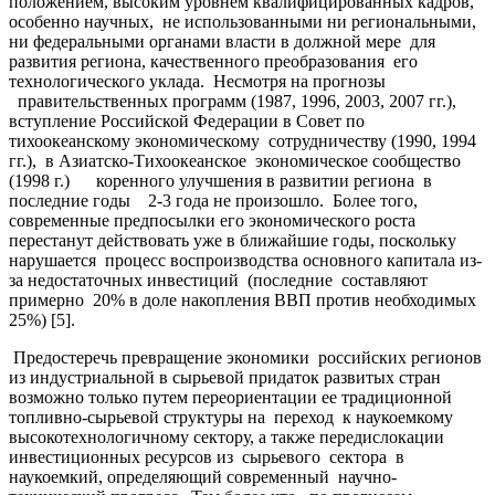
положением, высоким уровнем квалифицированных кадров,
особенно научных, не использованными ни региональными,
ни федеральными органами власти в должной мере для
развития региона, качественного преобразования его
технологического уклада. Несмотря на прогнозы
правительственных программ (1987, 1996, 2003, 2007 гг.),
вступление Российской Федерации в Совет по
тихоокеанскому экономическому сотрудничеству (1990, 1994
гг.), в Азиатско-Тихоокеанское экономическое сообщество
(1998 г.) коренного улучшения в развитии региона в
последние годы 2-3 года не произошло. Более того,
современные предпосылки его экономического роста
перестанут действовать уже в ближайшие годы, поскольку
нарушается процесс воспроизводства основного капитала из-
за недостаточных инвестиций (последние составляют
примерно 20% в доле накопления ВВП против необходимых
25%) [5].
Предостеречь превращение экономики российских регионов
из индустриальной в сырьевой придаток развитых стран
возможно только путем переориентации ее традиционной
топливно-сырьевой структуры на переход к наукоемкому
высокотехнологичному сектору, а также передислокации
инвестиционных ресурсов из сырьевого сектора в
наукоемкий, определяющий современный научно-