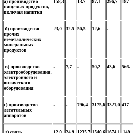
а) производство
158,3
-
13.7
87,1
296,7
187
пищевых продуктов,
включая напитки
б) производство
23,0
32.5
50,5
12,6
-
прочих
неметаллических
минеральных
продуктов
в) производство
-
7,7
-
50,2
43,6
566.
электрооборудования,
электронного и
оптического
оборудования
г) производство
-
-
796,4
3175,6
3321,0
417
летательных
аппаратов
д) связь
12,0
24.9
1235.7
1540,6
1674.1
149