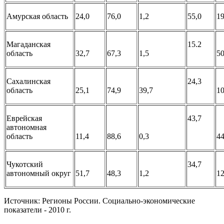
Амурская область
24,0
76,0
1,2
55,0
19
Магаданская
15.2
область
32,7
67,3
1,5
50
Сахалинская
24,3
область
25,1
74,9
39,7
10
Еврейская
43,7
автономная
область
11,4
88,6
0,3
44
Чукотский
34,7
автономный округ
51,7
48,3
1,2
12
Источник: Регионы России. Социально-экономические
показатели - 2010 г.