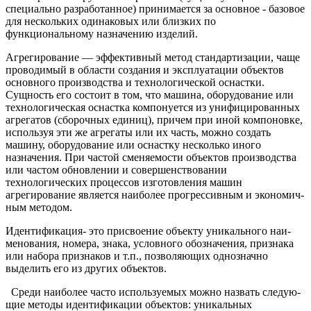
специально разработанное) принимается за основное - базовое
для несколь­ких одинаковых или близких по
функциональному назначению изделий.
Агрегирование — эффективный метод стандартизации, чаще
проводимый в области создания и эксплуатации объектов
основ­ного производства и технологической оснастки.
Сущность его состоит в том, что машина, оборудование или
технологическая оснастка компонуется из унифицированных
агрегатов (сбороч­ных единиц), причем при иной компоновке,
используя эти же агрегаты или их часть, можно создать
машину, оборудование или оснастку несколько иного
назначения. При частой сменяе­мости объектов производства
или частом обновлении и совер­шенствовании
технологических процессов изготовления машин
агрегирование является наиболее прогрессивным и экономич­
ным методом.
Идентификация
- это присвоение объекту уникального наи­
менования, номера, знака, условного обозначения, признака
или набора признаков и т.п., позволяющих однозначно
выделить его из других объектов.
Среди наиболее часто используемых можно назвать следую­
щие методы идентификации объектов: уникальных