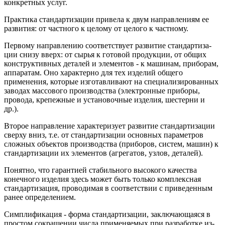
конкретных услуг.
Практика стандартизации привела к двум направлениям ее
раз­вития: от частного к целому от целого к частному.
Первому направлению соответствует развитие стандартиза­
ции снизу вверх: от сырья к готовой продукции, от общих
кон­структивных деталей и элементов - к машинам, приборам,
ап­паратам. Оно характерно для тех изделий общего
применения, которые изготавливают на специализированных
заводах массо­вого производства (электронные приборы,
провода, крепежные и установочные изделия, шестерни и
др.).
Второе направление характеризует развитие стандартизации
сверху вниз, т.е. от стандартизации основных параметров
слож­ных объектов производства (приборов, систем, машин) к
стан­дартизации их элементов (агрегатов, узлов, деталей).
Понятно, что гарантией стабильного высокого качества
конечного изделия здесь может быть только комплексная
стандартизация, проводимая в соответствии с приведенным
ранее опре­делением.
Симплификация - форма стандартизации, заключающаяся в
простом сокращении числа применяемых при разработке из­