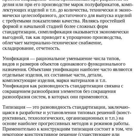
делия или при его производстве марок полуфабрикатов, комп­
лектующих изделий и т.п. до количества, технически и эконо­
мически целесообразного, достаточного для выпуска изделий
с требуемыми показателями качества. Являясь простейшей
фор­мой и начальной стадией более сложных форм
стандартизации, симплификация оказывается экономически
выгодной, так как приводит к упрощению производства,
облегчает материально-техническое снабжение,
складирование, отчетность.
Унификация — рациональное уменьшение числа типов,
видов и размеров объектов одинакового функционального
назначения. Объектами унификации наиболее часто являются
отдель­ные изделия, их составные части, детали,
комплектующие изде­лия, марки материалов и т.п.
Унификация как разновидность стандартизации связана с
сокращением разнообразия элементов без сокращения
разнообразия систем, в которых они применяются.
Типизация — это разновидность стандартизации, заключаю­
щаяся в разработке и установлении типовых решений (конст­
руктивных, технологических, организационных и т.п.) на
осно­ве наиболее прогрессивных методов и режимов работы.
Применительно к конструкциям типизация состоит в том, что
некото­рое конструктивное решение (существующее или