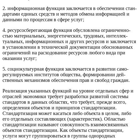
2. информационная функция заключается в обеспечении стан­
дартами единых средств и методов обмена информацией и
данными по процессам в сфере услуг;
4. ресурсосберегающая функция обусловлена ограниченно­
стью материальных, энергетических, трудовых, интеллек­
туальных, информационных и других ресурсов и заключа­ется
в установлении в технической документации обосно­ванных
ограничений на расходование ресурсов любого вида при
оказании услуг;
5. социокультурная функция заключается в развитии само­
регулируемых институтов общества, формировании дей­
ственных механизмов обеспечения прав и свобод граждан.
Реализация указанных функций на уровне отдельных сфер и
отраслей экономики требует разработки развитой системы
стан­дартов в данных областях, что требует, прежде всего,
определе­ния объектов и принципов стандартизации.
Стандартиза­ция может касаться либо объекта в целом, либо
его отдельных составляющих (характеристик). Областью
стандартизации на­зывают совокупность взаимосвязанных
объектов стандартиза­ции. Как объекты стандартизации,
услуги могут группироваться в группы однородных