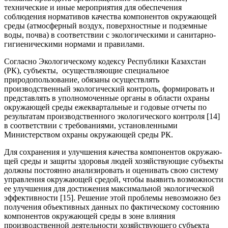
технические и иные мероприятия для обеспечения
соблюдения нормативов качества компонентов окружающей
среды (атмосферный воздух, поверх­ностные и подземные
воды, почва) в соответствии с экологическими и санитарно-
гигиеническими нормами и правилами.
Согласно Экологическому кодек­су Республики Казахстан
(РК), субъекты, осуществляющие специальное
природопользование, обязаны осу­ществлять
производственный эко­логический контроль, формировать и
представлять в уполномоченные органы в области охраны
окру­жающей среды ежеквартальные и годовые отчеты по
результатам производственного экологическо­го контроля [14]
в соответствии с требованиями, установленными
Министерством охраны окружающей среды РК.
Для сохранения и улучшения качества компонентов окружаю­
щей среды и защиты здоровья людей хозяйствующие субъекты
должны постоянно анализировать и оценивать свою систему
управ­ления окружающей средой, чтобы выявить возможности
ее улучше­ния для достижения максимальной экологической
эффективности [15]. Решение этой проблемы невозможно без
получения объективных данных по фактическому состоянию
компонентов окружающей среды в зоне влияния
производственной деятельности хозяйствующего субъекта