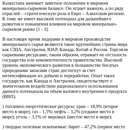
Казахстана занимает заметное положение в мировом
минерально-сырьевом балансе. Он играет важную, а по ряду
отраслей – стратегическую роль в Евро – Азиатском регионе.
К тому же имеет высокий потенциал для дальнейшего
развития и повышения влияния на мировом минерально-
сырьевом рынке [1 - 3].
В настоящее время лидерами в мировом производстве
минерального сырья являются такие крупнейшие страны мира
как США, Австралия, ЮАР, Канада, Китай и Россия. Торговля
сырьевыми ресурсами, таким образом, отражает не отсталость
государства или некомпетентность правительства. Высокий
уровень экономического развития в большинстве богатых
природными запасами стран достигнут за счет
интенсификации их добычи и переработки. Опыт таких
государств, как Канада и Австралия, свидетельствует о
значительном воздействии рационального использования
данного потенциала на объем валового внутреннего продукта
(ВВП).
) топливно-энергетические ресурсы: уран – 18,9% (второе
место в мире); газ – 1,5%; нефть – 3,2% (седьмое место в
мире); уголь – 3,1% от мировых (шестое место в мире);
) твердые полезные ископаемые: барит – 47,2% (первое место