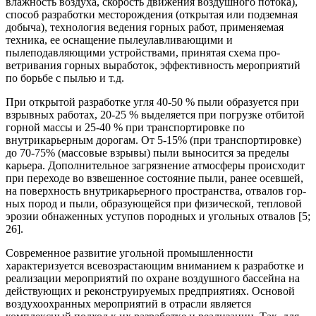
влажность воздуха, скорость движения воз­душного потока),
способ разработки месторождения (откры­тая или подземная
добыча), технология ведения горных ра­бот, применяемая
техника, ее оснащение пылеулавливающи­ми и
пылеподавляющими устройствами, принятая схема про­
ветривания горных выработок, эффективность мероприятий
по борьбе с пылью и т.д.
При открытой разработке угля 40-50 % пыли образуется при
взрывных работах, 20-25 % выделяется при погрузке от­битой
горной массы и 25-40 % при транспортировке по
внутрикарьерным дорогам. От 5-15% (при транспортировке)
до 70-75% (массовые взрывы) пыли выносится за пределы
карьера. Дополнительное загрязнение атмосферы происходит
при переходе во взвешенное состояние пыли, ранее осевшей,
на поверхность внутрикарьерного пространства, отвалов гор­
ных пород и пыли, образующейся при физической, тепловой
эрозии обнаженных уступов породных и угольных отвалов [5;
26].
Современное развитие угольной промышленности
характеризуется всевозрастающим вниманием к разработке и
реализации мероприятий по охране воздушного бассейна на
действующих и реконструируемых предприятиях. Основой
воздухоохранных мероприятий в отрасли является