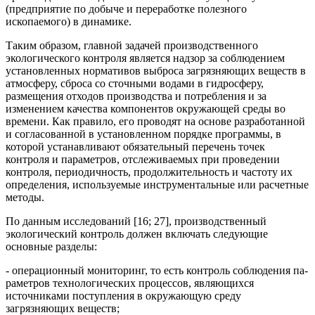
(предприятие по добыче и переработке полезного
ископаемого) в динамике.
Таким образом, главной задачей производственного
экологического контроля является надзор за соблю­дением
установленных нормативов выброса загрязняющих веществ в
атмосферу, сброса со сточными во­дами в гидросферу,
размещения от­ходов производства и потребления и за
изменением качества компонен­тов окружающей среды во
времени. Как правило, его проводят на основе разработанной
и согласованной в установленном порядке программы, в
которой устанавливают обязательный перечень точек
контроля и параме­тров, отслеживаемых при проведении
контроля, периодичность, продолжи­тельность и частоту их
определения, используемые инструментальные или расчетные
методы.
По данным исследований [16; 27], производственный
экологический контроль должен включать следующие
основные разделы:
- операционный мониторинг, то есть контроль соблюдения па­
раметров технологических про­цессов, являющихся
источниками поступления в окружающую среду
загрязняющих веществ;