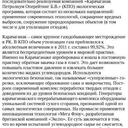
последовательно реализуемая компанией «Карачаганак
Петролиум Оперейтинг Б.В.» (КПО) экологическая
программа, которая состоит из нескольких направлений:
применение современных технологий, сокращение вредных
выбросов, сооружение природоохранных объектов (в том
числе и для утилизации отходов).
Карачаганак – самое крупное газодобывающее месторождение
в РК. В КПО объем утилизации газа приблизился к
абсолютным величинам и в 2011 г. составил 99,92%. Это
является беспрецедентным уровнем в мировой практике.
Именно на Карачаганаке апробирована и вошла в постоянную
практику обратная закачка газа в пласт. Это дает возможность
повышать плас­товое давление и извлекать большее
количество жидких углеводородов. Используются
экологически безопасные, так называемые «суперзеленые» го­
релки, исключающие образова­ние сажи и микрочастиц. Пост­
роен современный комплекс переработки твердых отходов с
доведением их до уровня без­опасных кондиций. Генераторы
карачаганакского перерабаты­вающего комплекса оборудова­ны
уникальной системой сухого сгорания, признанной одной из
самых экологически совершен­ных. На промысле применяет­ся
инновационная технология «Мега Флоу», разработанная
британской компанией «Экспо». Ее суть заключается в том,
что во время испытаний углеводо­родное сырье не сжигается,