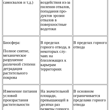
самосвалов и т.д.)
воз­действия из-за
пиления отвалов,
попадания про­
дуктов эрозии
отвалов в
поверхностные
водотоки
Биосфера:
В пределах
В пределах горного
горного от­вода, в
от­вода
Полное снятие,
некоторых слу­
механическое
чаях на
разрушение
близлежащих к
различной степени
карьерам
деградация
территориях
растительного
покрова
Изменение питания
На значительной
В основном
условий
площа­ди,
ограничива­ется
произрастания
превышающей в
пределами горного
растительности
де­сятки раз
отвода
размеры гор­ного