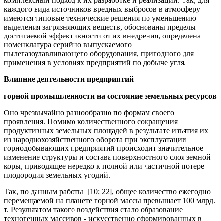
комплексный подход к их разработке и реализации. Так, для
каждого вида источников вредных выбросов в атмосферу
имеются типовые технические решения по уменьшению
выделения загрязняющих веществ, обоснованы пределы
достигаемой эффективности от их внедрения, определена
номенклатура серийно выпускаемого
пылегазоулавливающего оборудования, пригодного для
применения в условиях предприятий по добыче угля.
Влияние деятельности предприятий
горной промышленности на состояние земельных ресурсов
Оно чрезвычайно разнообразно по формам своего
проявления. Помимо количественного сокращения
продуктивных земельных площадей в результате изъятия их
из народнохозяйственного оборота при эксплуатации
горнодобывающих предприятий происходит значительное
изменение структуры и состава поверхностного слоя земной
коры, приводящее нередко к полной или частичной потере
плодородия земельных угодий.
Так, по данным работы [10; 22], общее количество ежегодно
перемещаемой на планете горной массы превышает 100 млрд.
т. Результатом такого воздействия стало образование
техногенных массивов - искусственно сформированных в