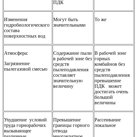
ПДК
Изменения
Могут быть
То же
гидробиологического
значительными
состава
поверхностных вод
Атмосфера:
Содержание пыли
В рабочей зоне
в ра­бочей зоне без
горных
Загрязнение
средств
комбайнов без
пылегазовой смесью
пылеподавления
средств
составляет
пылеподавления
значительную
превы­шение
величину
ПДК может
достигать очень
большой
величины
Ухудшение условий
Превышение
Рассеивание
труда горнорабочих
границы горного
локальное
вызывающее
отвода
различные
многократное