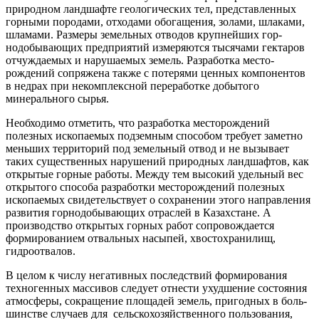
природном ландшафте геологических тел, представленных
горными породами, отходами обогащения, золами, шлака­ми,
шламами. Размеры земельных отводов крупнейших гор­
нодобывающих предприятий измеряются тысячами гекта­ров
отчуждаемых и нарушаемых земель. Разработка место­
рождений сопряжена также с потерями ценных компонен­тов
в недрах при некомплексной переработке добытого
минерального сырья.
Необходимо отметить, что разработка месторождений
полезных ископаемых подземным способом требует заметно
меньших территорий под земельный отвод и не вызывает
таких существенных нарушений природных ландшафтов, как
открытые горные работы. Между тем высокий удельный вес
открытого способа разработки месторождений полезных
ископаемых свидетельствует о сохранении этого направления
развития горнодобывающих отраслей в Казахстане. А
производство открытых горных работ сопровождается
формированием отвальных насыпей, хвостохранилищ,
гидроотвалов.
В целом к числу негативных последствий формирования
техногенных массивов следует отнести ухудшение состояния
ат­мосферы, сокращение площадей земель, пригодных в боль­
шинстве случаев для сельскохозяйственного пользования,