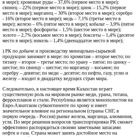
в мире); хромовые руды – 37,6% (первое место в мире);
свинец – 22% (первое место в мире); цинк – 15,2% (первое
место в мире); марганец – 30% (второе место в мире); серебро
- 16% (второе место в мире); медь – 7,1% (третье место в
мире); железо – 6% (пятое место в мире); кобальт – 3,9% (пятое
место в мире); фосфориты – 1,5% (шестое место в мире);
золото – 2,7% (восьмое место в мире); бокситы – 1,4% (десятое
место в мире); никель – 1,4% (двенадцатое место в мире);
) РК по добыче и производству минеарльно-сырьевой
продукции занимает в мире: по хромитам – второе место; по
титану – второе – третье место; по урану – пятое; по цинку –
шестое; по свинцу – шестое; по марганцу – восьмое; по
серебру – девятое; по меди – десятое; по нефти, газу, углю и
железу – входит в двадцатку ведущих стран мира.
Следовательно, в настоящее время Казахстан играет
существенную роль на мировом рынке меди, урана, титана,
ферросплавов и стали. Республика является монополистом на
Евро-Азиатском субконтиненте по хрому и имеет
значительное влияние на региональном (страны СНГ, в
первую очередь - Россия) рынке железа, марганца, алюминия,
угля. По мере решения вопросов транспортировки РК сможет
эффективно распорядиться своими заметными запасами
нефти и газа. Страна может занять достойное место на