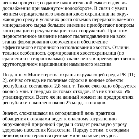
ческом процессе; создание накопительной емкости для во­
доснабжения при замкнутом водообороте. В связи с увели­
чением отрицательного влияния хвостохранилищ на окру­
жающую среду в условиях роста объёмов перерабатываемо­го
минерального сырья большое значение приобретают во­просы
консервации и рекультивации этих сооружений. При этом
первостепенное значение имеют пылеподавление на всех
этапах формирования сооружения и обеспечение
эффективного вторичного использования хвостов. Отличи­
тельная особенность формирования хвостохранилищ (по
сравнению с гидроотвалами) заключается в преимуществен­но
круглогодичном наращивании намывного массива.
По данным Министерства охраны окружающей среды РК [11;
2], сейчас отнюдь не полезные сбросы в водные объекты
республики составляют 2,8 млн. т. Также ежегодно образуется
около 5 млн. т твердых бытовых отходов. Из них только 5%
утилизируется. Всего же на данный момент на предприятиях
республики накоплено около 25 млрд. т отходов.
Значит, сложившаяся на сегодняшний день практика
обращения с отходами ведет к опасному загрязнению
окружающей природной среды и создает реальную угрозу
здоровью населения Казахстана. Наряду с этим, с отходами
безвозвратно теряются ценные минеральные ресурсы.