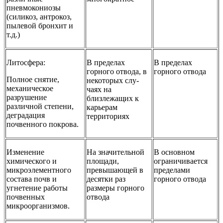
пневмокониозы
(силикоз, антрокоз,
пылевой бронхит и
т.д.)
Литосфера:
В пределах
В пределах
горного от­вода, в
горного от­вода
Полное снятие,
некоторых слу­
механическое
чаях на
разрушение
близлежащих к
различной степени,
карьерам
деградация
территориях
почвенного покрова.
Изменение
На значительной
В основном
химического и
площа­ди,
ограничива­ется
микроэлементного
превышающей в
пределами
состава почв и
де­сятки раз
горного отвода
угнетение работы
размеры гор­ного
почвенных
отвода
микроорганизмов.