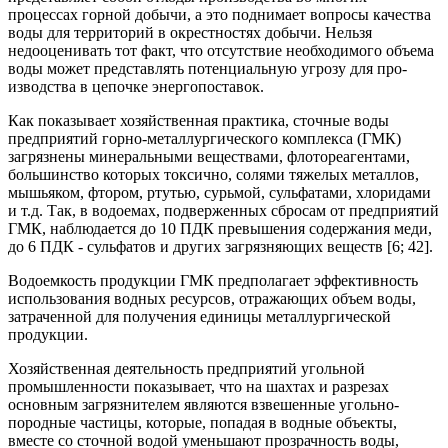
процессах горной добычи, а это поднимает вопросы качества
воды для территорий в окрестностях до­бычи. Нельзя
недооценивать тот факт, что отсутствие необходимого объема
воды может представлять потенциальную угрозу для про­
изводства в цепочке энергопоставок.
Как показывает хозяйственная практика, сточные воды
предприятий горно-металлургического комплекса (ГМК)
загрязнены минеральными веществами, флотореагентами,
большинство которых токсично, со­лями тяжелых металлов,
мышьяком, фтором, ртутью, сурьмой, сульфатами, хлоридами
и т.д. Так, в водоемах, подверженных сбросам от предприятий
ГМК, наблюдается до 10 ПДК превышения содержания меди,
до 6 ПДК - сульфатов и других загрязняющих веществ [6; 42].
Водоемкость продукции ГМК предполага­ет эффективность
использования водных ресурсов, отражающих объем воды,
затраченной для получения единицы металлургической
продукции.
Хозяйственная деятельность предприятий угольной
промышленности показывает, что на шахтах и разрезах
основным загрязнителем являются взвешенные угольно-
породные частицы, которые, попадая в водные объекты,
вместе со сточной водой уменьшают прозрачность воды,