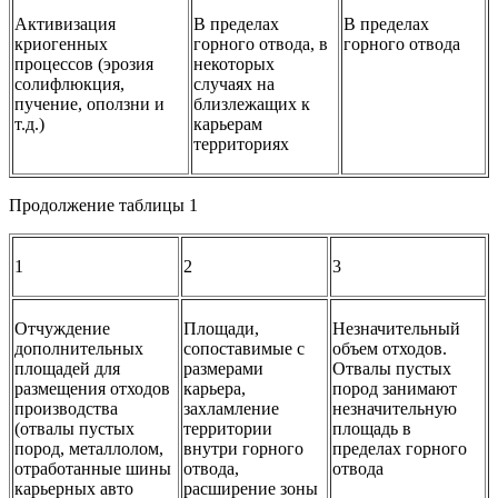
Активизация
В пределах
В пределах
криогенных
горного от­вода, в
горного от­вода
процессов (эрозия
некоторых
солифлюкция,
случаях на
пучение, оползни и
близлежащих к
т.д.)
карьерам
территориях
Продолжение таблицы 1
1
2
3
Отчуждение
Площади,
Незначительный
дополнительных
сопоставимые с
объем отходов.
площадей для
размерами
Отвалы пустых
размещения отходов
карьера,
пород занимают
производства
захламление
незна­чительную
(отвалы пустых
территории
площадь в
пород, металлолом,
внутри горного
пределах горного
отработанные шины
отвода,
отвода
карьерных авто
расширение зоны