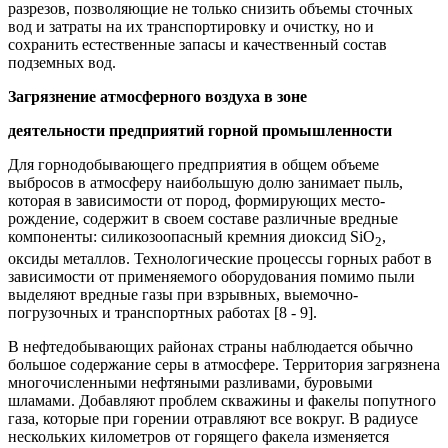
разрезов, позволяющие не только снизить объемы сточных
вод и затраты на их транспортировку и очистку, но и
сохранить естественные запасы и качественный состав
подземных вод.
Загрязнение атмосферного воздуха в зоне
деятельности предприятий горной промышленности
Для горнодобывающего предприятия в общем объеме
выбросов в атмосферу наибольшую долю занимает пыль,
которая в зависимости от пород, формирующих место­
рождение, содержит в своем составе различные вредные
компоненты: силикозоопасный кремния диоксид SiO
,
2
оксиды металлов. Технологические процессы горных ра­бот в
зависимости от применяемого оборудования помимо пыли
выделяют вредные газы при взрывных, выемочно-
погрузочных и транспортных работах [8 - 9].
В нефтедобывающих районах страны наблюдается обычно
большое содержание серы в атмосфере. Территория загрязнена
многочисленными нефтяными разливами, буровыми
шламами. Добавляют проблем скважины и факе­лы попутного
газа, которые при горении отравляют все вокруг. В радиусе
несколь­ких километров от горящего факела изме­няется