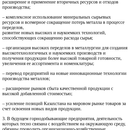
расширение и применение вто­ричных ресурсов и отходов
производства;
– комплексное использование минераль­ных сырьевых
ресурсов и всемерное сокра­щение потерь металла в процессе
переделов,
развитие новых высоких и наукоемких технологий,
способствующих сокращению расхода сырья;
– организация высоких переделов в металлургии для создания
высокотехнологичных и наукоемких производств и
получения продук­ции более высокой товарной готовности,
уве­личения ее ассортимента и номенклатуры;
– перевод предприятий на новые инновационные технологии
производства металлов;
– расширение рынков сбыта качественной продукции с
высокой добавленной стоимостью;
– усиление позиций Казахстана на миро­вом рынке товаров за
счет освоения новых видов продукции.
3. В будущем горнодобывающие предприятия, деятельность
которых тесно связана с воздействием на окру­жающую среду,
обязаны проводить организационно-хозяйственные,