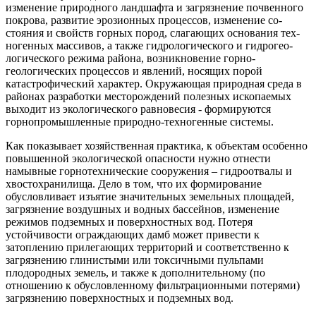
изменение природного ландшафта и загрязнение почвенно­го
покрова, развитие эрозионных процессов, изменение со­
стояния и свойств горных пород, слагающих основания тех­
ногенных массивов, а также гидрологического и гидрогео­
логического режима района, возникновение горно-
геологических процессов и явлений, носящих порой
катастрофиче­ский характер. Окружающая природ­ная среда в
районах разработки место­рождений полезных ископаемых
выхо­дит из экологического равновесия - формируются
горнопромышленные природно-техногенные системы.
Как показывает хозяйственная практика, к объектам особенно
повышенной экологической опасности нужно отнести
намывные горнотехнические сооружения – гидроотвалы и
хвостохранилища. Дело в том, что их формирование
обусловливает изъятие значительных земельных площадей,
загрязнение воздушных и водных бассейнов, изменение
режимов подземных и поверхностных вод. Потеря
устойчивости ограждающих дамб может привести к
затоплению прилегающих террито­рий и соответственно к
загрязнению глинистыми или ток­сичными пульпами
плодородных земель, и также к дополнительному (по
отношению к обусловленному фильтраци­онными потерями)
загрязнению поверхностных и подзем­ных вод.