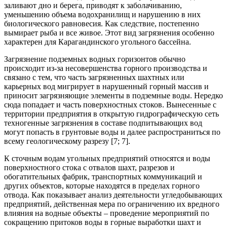
заливают дно и берега, приводят к заболачиванию,
уменьшению объема водохранилищ и нарушению в них
биологического равновесия. Как следствие, постепенно
вымирает рыба и все живое. Этот вид загрязнения особенно
характерен для Карагандинского угольного бассейна.
Загрязнение подземных водных горизонтов обычно
происходит из-за несовершенства горного производства и
связано с тем, что часть загрязненных шахтных или
карьерных вод мигрирует в нарушенный горный массив и
приносит загрязняющие элементы в подземные воды. Нередко
сюда попадает и часть поверхностных стоков. Вынесенные с
территории предприятия в открытую гидрографическую сеть
техногенные загрязнения в составе подпитывающих вод
могут попасть в грунтовые воды и далее распространиться по
всему геологическому разрезу [7; 7].
К сточным водам угольных предприятий относятся и воды
поверхностного стока с отвалов шахт, разрезов и
обогатительных фабрик, транспортных коммуникаций и
других объектов, которые находятся в пределах горного
отвода. Как показывает анализ деятельности угледобывающих
предприятий, действенная мера по ограничению их вредного
влияния на водные объекты – проведение мероприятий по
сокращению притоков воды в горные выработки шахт и