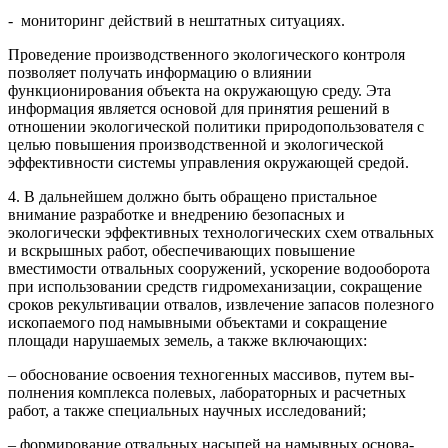
- мониторинг действий в нештат­ных ситуациях.
Проведение производственного экологического контроля
позволяет получать информацию о влиянии
функционирования объекта на окру­жающую среду. Эта
информация является основой для принятия реше­ний в
отношении экологической по­литики природопользователя с
целью повышения производственной и эко­логической
эффективности системы управления окружающей средой.
4. В дальнейшем должно быть обращено пристальное
внимание разработке и внедрению безопасных и
экологически эффективных технологических схем отвальных
и вскрышных работ, обеспечивающих повышение
вместимости отвальных сооружений, ускорение водооборота
при использовании средств гидромеханизации, сокращение
сроков рекультива­ции отвалов, извлечение запасов полезного
ископаемого под намывными объектами и сокращение
площади нарушаемых земель, а также включающих:
– обоснование освоения техногенных массивов, путем вы­
полнения комплекса полевых, лабораторных и расчетных
работ, а также специальных научных исследований;
– формирование отвальных насыпей на намывных основа­