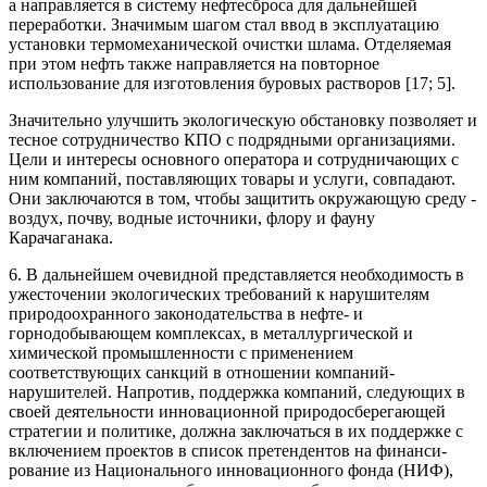
а на­правляется в систему нефтесброса для дальнейшей
переработки. Значимым шагом стал ввод в эксплуатацию
установки термо­механической очистки шлама. Отделяемая
при этом нефть так­же направляется на повторное
использование для изготовления буровых растворов [17; 5].
Значительно улучшить экологическую обстановку позво­ляет и
тесное сотрудничество КПО с подрядными органи­зациями.
Цели и интересы основного оператора и сотруд­ничающих с
ним компаний, поставляющих товары и услуги, совпадают.
Они заключаются в том, чтобы защитить окружаю­щую среду -
воздух, почву, вод­ные источники, флору и фауну
Карачаганака.
6. В дальнейшем очевидной представляется необходимость в
ужесточении экологических требований к нарушителям
природоохранного законодатель­ства в нефте- и
горнодобывающем комплексах, в металлургической и
химической промыш­ленности с применением
соответствующих санкций в отношении компаний-
нарушителей. Напротив, поддержка компаний, следующих в
своей деятельности инновационной приро­досберегающей
стратегии и политике, должна заключаться в их поддержке с
включением проектов в список претендентов на финанси­
рование из Национального инновационного фонда (НИФ),