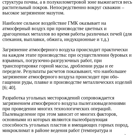
структура почвы, а в полукиломет­ровой зоне выжигается весь
растительный покров. Непосредственно вокруг скважин –
высокое загрязнение мазутом.
Наиболее сильное воздействие ГМК оказывает на
атмосферный воздух при про­изводстве цветных и
драгоценных металлов во время работы различных печей (для
спекания, выплавки, обжига, индукционные и т.д.)
Загрязнение атмосферного воздуха происходит практически
на каждом этапе производства: при осуществлении буровых и
взрывных, погрузочно-разгрузочных работ, при
транспортировке горной массы, дробле­нии руды и ее
переделе. Результаты расчетов показывают, что наибольшее
загрязнение атмосферного воздуха происходит при обо­
гащении руды, плавке и производстве металлических изделий
[6; 40].
Разработка угольных месторождений сопровождается
загрязнением атмосферного воздуха пылегазовыделениями
при проведении многих технологических операций.
Пылевыделение при этом зависит от многих факторов,
основными из которых являют­ся пылеобразующая
способность угольных пластов и вме­щающих горных пород,
микроклимат в районе ведения работ (температура и