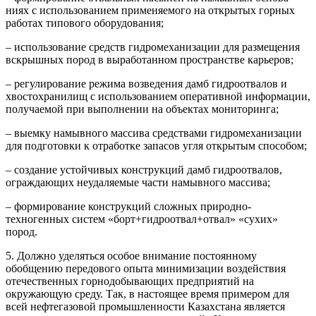
ниях с использованием применяемого на открытых гор­ных
работах типового оборудования;
– использование средств гидромеханизации для размещения
вскрышных пород в выработанном пространстве карьеров;
– регулирование режима возведения дамб гидроотвалов и
хвостохранилищ с использованием оперативной инфор­мации,
получаемой при выполнении на объектах монито­ринга;
– выемку намывного массива средствами гидромеханизации
для подготовки к отработке запасов угля открытым способом;
– создание устойчивых конструкций дамб гидроотвалов,
ограждающих неудаляемые части намывного массива;
– формирование конструкций сложных природно-
техногенных систем «борт+гидроотвал+отвал» «сухих»
пород.
5. Должно уделяться особое внимание постоянному
обобщению передового опыта минимизации воздействия
отечественных горнодобывающих предприятий на
окружающую среду. Так, в настоящее время примером для
всей нефтегазовой промышленности Казахстана является