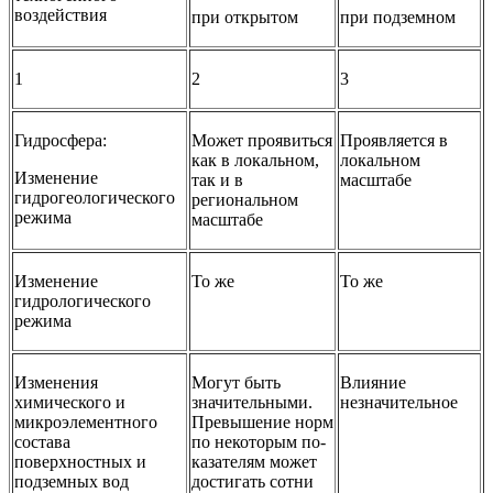
воздействия
при открытом
при подземном
1
2
3
Гидросфера:
Может проявиться
Проявляется в
как в локальном,
локальном
Изменение
так и в
масштабе
гидрогеологического
региональном
режима
масштабе
Изменение
То же
То же
гидрологи­ческого
режима
Изменения
Могут быть
Влияние
химического и
значитель­ными.
незначительное
микроэлементного
Превышение норм
состава
по некоторым по­
поверхностных и
казателям может
подземных вод
дости­гать сотни