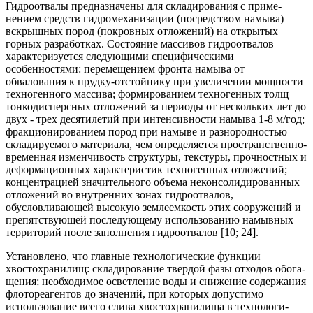
Гидроотвалы предназначены для складирования с приме­
нением средств гидромеханизации (посредством намыва)
вскрышных пород (покровных отложений) на открытых
горных разработках. Состояние массивов гидроотвалов
характеризуется следующими специфическими
особенностями: перемещением фронта намыва от
обвалования к прудку-от­стойнику при увеличении мощности
техногенного массива; формированием техногенных толщ
тонкодисперсных отло­жений за периоды от нескольких лет до
двух - трех десяти­летий при интенсивности намыва 1-8 м/год;
фракциониро­ванием пород при намыве и разнородностью
складируемо­го материала, чем определяется пространственно-
временная изменчивость структуры, текстуры, прочностных и
дефор­мационных характеристик техногенных отложений;
концен­трацией значительного объема неконсолидированных
отло­жений во внутренних зонах гидроотвалов,
обусловливаю­щей высокую землеемкость этих сооружений и
препятству­ющей последующему использованию намывных
террито­рий после заполнения гидроотвалов [10; 24].
Установлено, что главные технологические функции
хвостохранилищ: складирование твердой фазы отходов обога­
щения; необходимое осветление воды и снижение содержа­ния
флотореагентов до значений, при которых допустимо
использование всего слива хвостохранилища в технологи­