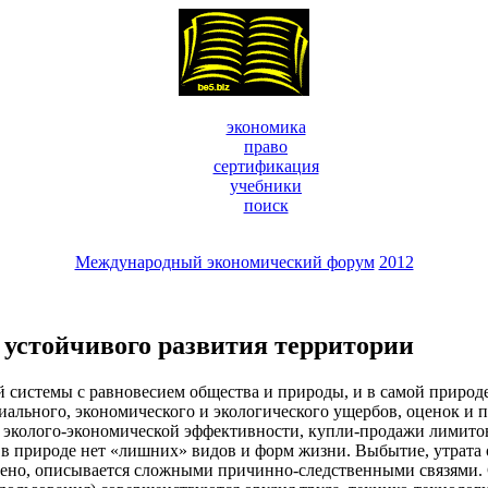
экономика
право
сертификация
учебники
поиск
Международный экономический форум
2012
устойчивого развития территории
й системы с равновесием общества и природы, и в самой приро
иального, экономического и экологического ущербов, оценок и 
я эколого-экономической эффективности, купли-продажи лимитов
 в природе нет «лишних» видов и форм жизни. Выбытие, утрата 
лено, описывается сложными причинно-следственными связями. С