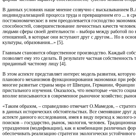
В данных условиях наше мнение созвучно с высказыванием В.А.
индивидуализацией процесса труда и превращением его ... в ср
постэкономическое: в нем преодолевается господство экономик
способностей, совершенствование личностных качеств человек
людьми сферы своей деятельности – выбора между работой по
отношений, в которые они вступают друг с другом... Но в осн
культуры, образования...» [5].
Главным становится общественное производство. Каждый собст
позволяет ему это сделать. В результате частная собственность
приданный частному лицу [4].
В этом аспекте представляет интерес модель развития, котор
планового механизмов функционирования экономики при рефо
многие развитые страны мира от Швеции, Германии, Франции 
пристального изучения. Оказалось, что некоторые «чисто соци
вполне вписываются в современное рыночное хозяйство; рынок 
«Таким образом, – справедливо отмечает О.Мамедов, – страте
в данных исторических обстоятельствах. Все сменявшие друг 
аспекте данного исследования, имея в виду переход к эколого
поисков – государство, рынок, экология, человек. Традиционн
упразднения (модификации), как и комбинации различных фор
обеспечивать реализацию стратегии экологически устойчивого 