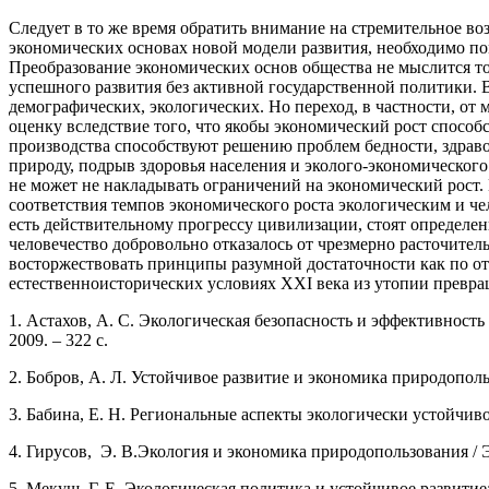
Следует в то же время обратить внимание на стремительное во
экономических основах новой модели развития, необходимо по
Преобразование экономических основ общества не мыслится то
успешного развития без активной государственной политики. В
демографических, экологических. Но переход, в частности, от
оценку вследствие того, что якобы экономический рост способ
производства способствуют решению проблем бедности, здраво
природу, подрыв здоровья населения и эколого-экономического
не может не накладывать ограничений на экономический рост. Н
соответствия темпов экономического роста экологическим и чел
есть действительному прогрессу цивилизации, стоят определен
человечество добровольно отказалось от чрезмерно расточитель
восторжествовать принципы разумной достаточности как по от
естественноисторических условиях XXI века из утопии превра
1. Астахов, А. С. Экологическая безопасность и эффективность 
2009. – 322 с.
2. Бобров, А. Л. Устойчивое развитие и экономика природопользо
3. Бабина, Е. Н. Региональные аспекты экологически устойчиво
4. Гирусов, Э. В.
Экология и экономика природопользования / Э.
5. Мекуш, Г. Е. Экологическая политика и устойчивое развитие