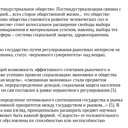
стиндустриальное общество. Постиндустриализация связана с
ией... всех сторон общественной жизни... это общество
изни общества становится развитие человеческих сил и
сансом» стоит колоссальное расширение свободы выбора
мовыражения и материальным успехом, наконец, выбора тех
 сферы – системы социальной защиты, здравоохранения,
но государство путем регулирования рыночных интересов не
твенника, статус «верховного суверенитета» над вещью,
ующий возможность эффективного сочетания рыночного и
кже успешно провели социализацию экономики и общества
ая модель», «смешанная экономика» стали предметом
е, перераспределение доходов, социальная защита населения
он сам поставлен в рамки нерыночного регулирования [3].
я определение оптимального соотношения государства и рынка
еменой приоритетов между государством и рынком...» [5]. В
 на наш взгляд, принципиально расширить предмет научных
го может быть важной формой. «Скорость» ее положительного
ут обусловлены их способностью или неспособностью