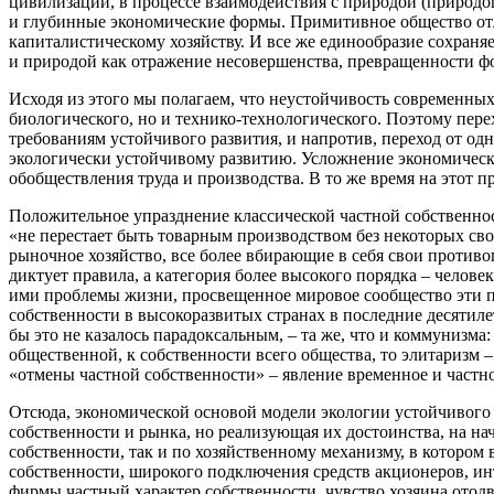
цивилизации, в процессе взаимодействия с природой (природоп
и глубинные экономические формы. Примитивное общество отл
капиталистическому хозяйству. И все же единообразие сохраня
и природой как отражение несовершенства, превращенности фо
Исходя из этого мы полагаем, что неустойчивость современны
биологического, но и технико-технологического. Поэтому пер
требованиям устойчивого развития, и напротив, переход от одн
экологически устойчивому развитию. Усложнение экономическ
обобществления труда и производства. В то же время на этот 
Положительное упразднение классической частной собственно
«не перестает быть товарным производством без некоторых свои
рыночное хозяйство, все более вбирающие в себя свои противо
диктует правила, а категория более высокого порядка – чело
ими проблемы жизни, просвещенное мировое сообщество эти пр
собственности в высокоразвитых странах в последние десятиле
бы это не казалось парадоксальным, – та же, что и коммунизма
общественной, к собственности всего общества, то элитаризм –
«отмены частной собственности» – явление временное и частное
Отсюда, экономической основой модели экологии устойчивого 
собственности и рынка, но реализующая их достоинства, на на
собственности, так и по хозяйственному механизму, в котором 
собственности, широкого подключения средств акционеров, ин
фирмы частный характер собственности, чувство хозяина отодви