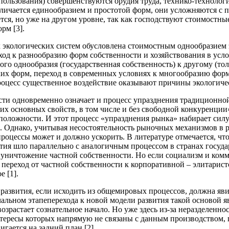
ользования) совершенствуются орудия труда, технико-технологи
ичается единообразием и простотой форм, они усложняются с п
ется, но уже на другом уровне, так как господствуют стоимост
рм [3].
х экологических систем обусловлена стоимостным однообразием
еход к разнообразию форм собственности и хозяйствования в ус
ого однообразия (государственная собственность) к другому (тол
их форм, переход в современных условиях к многообразию фор
процесс существенное воздействие оказывают причины экологичес
сти одновременно означает и процесс упразднения традиционно
х основных свойств, в том числе и без свободной конкуренции» 
положности. И этот процесс «упразднения рынка» набирает силу
век. Однако, учитывая несостоятельность рыночных механизмов 
оцессы может и должно ускорить. В литературе отмечается, что
тия шло параллельно с аналогичным процессом в странах госуда
: уничтожение частной собственности. Но если социализм и комм
 переход от частной собственности к корпоративной – элитарист
 [1].
развития, если исходить из общемировых процессов, должна яви
чальном этапе
перехода к новой модели развития такой основой я
возрастает сознательное начало. Но уже здесь из-за неразделенн
тересы которых напрямую не связаны с данным производством, 
гается на задний план [2].