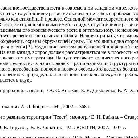
зрастание государственности в современном западном мире, кото
мнить, что устойчивое развитие включает не только проблемы с
лько как стихийный процесс. Основной момент современного опы
 этой же связи необходимо иметь в виду, что устойчивое развит
 максимального экономического роста к оптимальному, не исключ
ствует решению глобальных проблем. Нельзя отрицать, что высо
охранения, охраны окружающей среды. Но это лишь одна сторона
 равновесия [3]. Ухудшение качества окружающей природной сре
а наш взгляд, вопрос должен рассматриваться не в плоскости «э
овеческим императивам. На пути от такого количественного рост
ные трудности. Одна из главных – рационализация структуры и 
ного потребления, причем в первую очередь это касается богаты
ношению к природе, так и по отношению к человеку.
Эти требов
щаются в науку.
природопользования / А. С. Астахов, Е. Я. Диколенко, В. А. Хар
вания / А. Л. Бобров. – М. , 2002. – 368 с
го развития территории [Текст] : моногр.
/ Е. Н. Бабина. – Став
 В. Гирусов, В. Н. Лопатин. – М. : ЮНИТИ, 2007. – 607 с.
: анализ и методические подходы / Г. Е. Мекуш. – Москва : МАКС