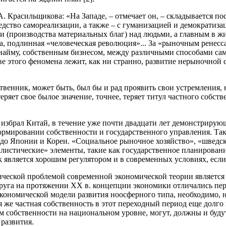
 Красильщикова: «На Западе, – отмечает он, – складывается по
едство самореализации, а также – с гуманизацией и демократизац
и (производства материальных благ) над людьми, а главным в ж
а, подлинная «человеческая революция»... За «рыночным ренес
 найму, собственным бизнесом, между различными способами са
ове этого феномена лежит, как ни странно, развитие нерыночной
венник, может быть, был бы и рад проявить свои устремления, 
 теряет свое былое значение, точнее, теряет титул частного собс
ую избрал Китай, в течение уже почти двадцати лет демонстрир
рмировании собственности и государственного управления. Та
до Японии и Кореи. «Социальное рыночное хозяйство», «шведск
алистические» элементы, такие как государственное планировани
является хорошим регулятором и в современных условиях, если 
гической проблемой современной экономической теории являетс
друга на протяжении XX в. концепции экономики отличались пер
-экономической модели развития ноосферного типа, необходимо,
ая же частная собственность в этот переходный период еще дол
м собственности на национальном уровне, могут, должны и буд
развития.