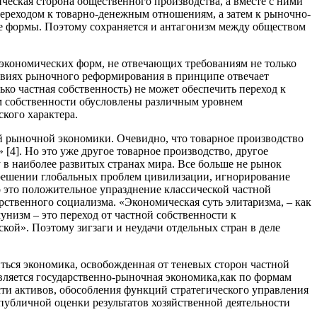
ческая сторона общественного производства, а вместе с ними
ереходом к товарно-денежным отношениям, а затем к рыночно-
ные формы. Поэтому сохраняется и антагонизм между обществом
 экономических форм, не отвечающих требованиям не только
ловиях рыночного реформирования в принципе отвечает
ько частная собственность) не может обеспечить переход к
м собственности обусловлены различным уровнем
кого характера.
й рыночной экономики. Очевидно, что товарное производство
[4]. Но это уже другое товарное производство, другое
 в наиболее развитых странах мира. Все больше не рынок
в решении глобальных проблем цивилизации, игнорирование
 это положительное упразднение классической частной
рственного социализма. «Экономическая суть элитаризма, – как
унизм – это переход от частной собственности к
ской». Поэтому зигзаги и неудачи отдельных стран в деле
ться экономика, освобожденная от теневых сторон частной
вляется государственно-рыночная экономика,
как по формам
ости активов, обособления функций стратегического управления
публичной оценки результатов хозяйственной деятельности