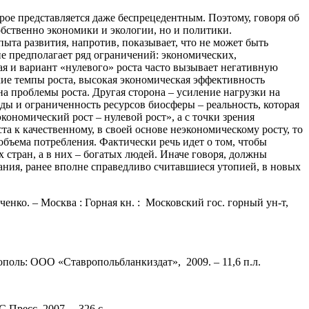
рое представляется даже беспрецедентным. Поэтому, говоря об
обственно экономики и экологии, но и политики.
та развития, напротив, показывает, что не может быть
ие предполагает ряд ограничений: экономических,
ая и вариант «нулевого» роста часто вызывает негативную
кие темпы роста, высокая экономическая эффективность
 проблемы роста. Другая сторона – усиление нагрузки на
ды и ограниченность ресурсов биосферы – реальность, которая
кономический рост – нулевой рост», а с точки зрения
а к качественному, в своей основе неэкономическому росту, то
объема потребления. Фактически речь идет о том, чтобы
х стран, а в них – богатых людей. Иначе говоря, должны
ания, ранее вполне справедливо считавшиеся утопией, в новых
ченко. – Москва : Горная кн. : Московский гос. горный ун-т,
рополь: ООО «Ставропольбланкиздат», 2009. – 11,6 п.л.
 Пресс, 2007. – 326 с.