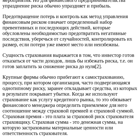
мероприятия. Но для финансового предпринимательства
упразднение риска обычно упраздняет и прибыль.
Предотвращение потерь и контроль как метод управления
финансовым риском означает определенный набор
превентивных и последующих действий, которые
обусловлены необходимостью предотвратить негативные
последствия, уберечься от случайностей, контролировать их
размер, если потери уже имеют место или неизбежны.
Сущность страхования выражается в том, что инвестор готов
отказаться от части доходов, лишь бы избежать риска, т.е. он
готов заплатить за снижение риска до нуля[2].
Крупные фирмы обычно прибегают к самострахованию,
процессу, при котором организация, часто подвергающаяся
однотипному риску, заранее откладывает средства, из которых
в результате покрывает убытки. Когда же используют
страхование как услугу кредитного рынка, то это обязывает
финансового менеджера определить приемлемое для него
соотношение между страховой премией и страховой суммой.
Страховая премия - это плата за страховой риск страхователя
страховщику. Страховая сумма - это денежная сумма, на
которую застрахованы материальные ценности или
ответственность страхователя.