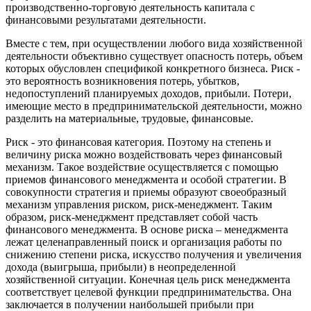
производственно-торговую деятельность капитала с
финансовыми результатами деятельности.
Вместе с тем, при осуществлении любого вида хозяйствен­ной
деятельности объективно существует опасность по­терь, объем
которых обусловлен спецификой конкретного биз­неса. Риск -
это вероятность возникновения потерь, убытков,
недопоступлений планируемых доходов, прибыли
.
Потери,
имею­щие место в предпринимательской деятельности, можно
разде­лить на материальные, трудовые, финансовые.
Риск - это финансовая категория. Поэтому на степень и
величину риска можно воздействовать через финансовый
механизм. Такое воздействие осуществляется с помощью
приемов финансового менеджмента и особой стратегии. В
совокупности стратегия и приемы образуют своеобразный
механизм управления риском, риск-менеджмент. Таким
образом, риск-менеджмент представляет собой часть
финансового менеджмента. В основе риска – менеджмента
лежат целенаправленный поиск и организация работы по
снижению степени риска, искусство получения и увеличения
дохода (выигрыша, прибыли) в неопределенной
хозяйственной ситуации. Конечная цель риск менеджмента
соответствует целевой функции предпринимательства. Она
заключается в получении наибольшей прибыли при