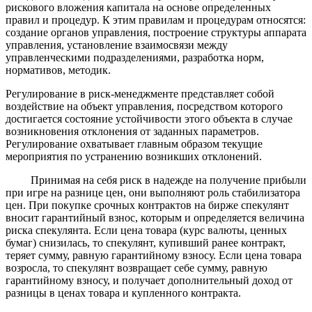
рискового вложения капитала на основе определенных
правил и процедур. К этим правилам и процедурам относятся:
создание органов управления, построение структуры аппарата
управления, установление взаимосвязи между
управленческими подразделениями, разработка норм,
нормативов, методик.
Регулирование в риск-менеджменте представляет собой
воздействие на объект управления, посредством которого
достигается состояние устойчивости этого объекта в случае
возникновения отклонения от заданных параметров.
Регулирование охватывает главным образом текущие
мероприятия по устранению возникших отклонений.
Принимая на себя риск в надежде на получение прибыли
при игре на разнице цен, они выполняют роль стабилизатора
цен. При покупке срочных контрактов на бирже спекулянт
вносит га­рантийный взнос, которым и определяется величина
риска спеку­лянта. Если цена товара (курс валюты, ценных
бумаг) снизилась, то спекулянт, купивший ранее контракт,
теряет сумму, равную гарантийному взносу. Если цена товара
возросла, то спекулянт возвращает себе сумму, равную
гарантийному взносу, и получает дополнительный доход от
разницы в ценах товара и купленного кон­тракта.