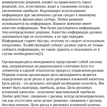
коммерческие решения, влияет на правильность таких
решений, что, естественно, ведет к снижению потерь и
увеличению прибыли. Надлежащее использование
информации при заключении сделок сводит к минимуму
вероятность финансовых потерь. Любое решение
основывается на информации. Важное значение имеет
качество информации. Чем более расплывчата информация,
тем неопределеннее решение. Качество информации должно
оцениваться при ее получении, а не при передаче.
Информация стареет быстро, поэтому ее следует использовать
оперативно. Хозяйствующий субъект должен уметь не только
собирать информацию, но также хранить и отыскивать ее в
случае необходимости[2].
Организация риск-менеджмента представляет собой систему
мер, направленных на рациональное сочетание всех его
элементов в единой технологии процесса управления риском.
Первым этапом организации риск-менеджмента является
определение цели риска и цели рисковых вложений капитала.
Цель риска - это результат, который необходимо получить. Им
может быть выигрыш, прибыль, доход. Цель рисковых
вложений капитала - получение максимальной прибыли.
Любое действие, связанное с риском, всегда целенаправленно,
так как отсутствие цели делает решение, связанное с риском,
бессмысленным. Цели риска и рисковых вложений калитка