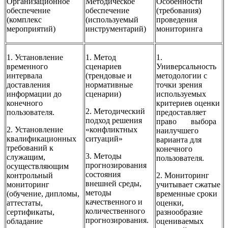
Организационное
Методическое
Особенности
обеспечение
обеспечение
(требования)
(комплекс
(используемый
проведения
мероприятий)
инструментарий)
мониторинга
1. Установление
1. Метод
1.
временного
сценариев
Универсальность
интервала
(трендовые и
методологии с
доставления
нормативные
точки зрения
информации до
сценарии)
используемых
конечного
критериев оценки
2. Методический
пользователя.
предоставляет
подход решения
право выбора
2. Установление
«конфликтных
наилучшего
квалификационных
ситуаций»
варианта для
требований к
конечного
3. Методы
служащим,
пользователя.
прогнозирования
осуществляющим
состояния
контрольный
2. Мониторинг
внешней среды,
мониторинг
учитывает сжатые
методы
(обучение, дипломы,
временные сроки
качественного и
аттестаты,
оценки,
количественного
сертификаты,
разнообразие
прогнозирования.
обладание
оцениваемых