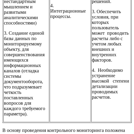
нестандартным
решений.
4.
мышлением и
Интеграционные
3. Обеспечить
развитыми
процессы.
условия, при
аналитическими
которых
способностями)
пользователь
3. Создание единой
может проводить
базы данных по
расчеты либо с
мониторируемому
учетом любых
объекту, для
внешних и
совершенствования
внутренних
имеющихся
факторов.
информационных
4. Необходимо
каналов (отладка
устранение
системы
высокой степени
документооборота,
детализации
что подразумевает
проводимых
четкость
расчетов.
поставленных
вопросов для
каждого требуемого
параметра).
В основу проведения контрольного мониторинга положена