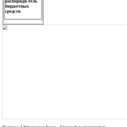
распоряди-тель
бюджетных
средств