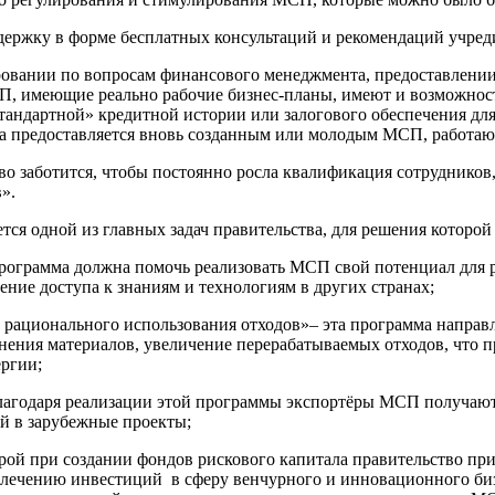
ержку в форме бесплатных консультаций и рекомендаций учред
ровании по вопросам финансового менеджмента, предоставлении
СП, имеющие реально рабочие бизнес-планы, имеют и возможност
стандартной» кредитной истории или залогового обеспечения для
уга предоставляется вновь созданным или молодым МСП, работающ
тво заботится, чтобы постоянно росла квалификация сотруднико
».
я одной из главных задач правительства, для решения которой
рограмма должна помочь реализовать МСП свой потенциал для ро
ние доступа к знаниям и технологиям в других странах;
 рационального использования отходов»– эта программа направ
ения материалов, увеличение перерабатываемых отходов, что 
ергии;
 благодаря реализации этой программы экспортёры МСП получа
й в зарубежные проекты;
рой при создании фондов рискового капитала правительство при
ивлечению инвестиций в сферу венчурного и инновационного би