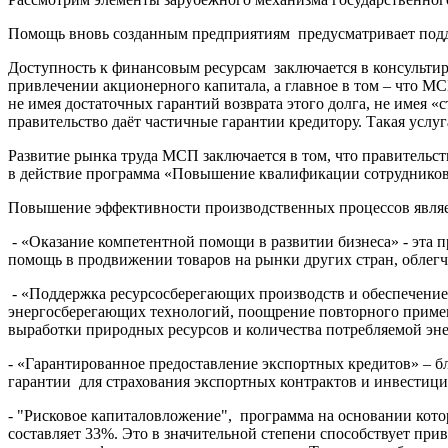
Помощь вновь созданным предприятиям предусматривает подд
Доступность к финансовым ресурсам заключается в консульти
привлечении акционерного капитала, а главное в том – что М
не имея достаточных гарантий возврата этого долга, не имея «
правительство даёт частичные гарантии кредитору. Такая усл
Развитие рынка труда МСП заключается в том, что правительс
в действие программа «Повышение квалификации сотрудников
Повышение эффективности производственных процессов являетс
- «Оказание компетентной помощи в развитии бизнеса» - эта п
помощь в продвижении товаров на рынки других стран, облегче
- «Поддержка ресурсосберегающих производств и обеспечение
энергосберегающих технологий, поощрение повторного примен
выработки природных ресурсов и количества потребляемой эн
- «Гарантированное предоставление экспортных кредитов» –
гарантии для страхования экспортных контрактов и инвестици
- "Рисковое капиталовложение", программа на основании кото
составляет 33%. Это в значительной степени способствует пр