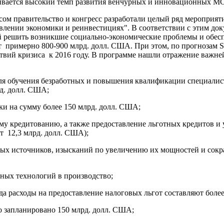
вается высокий темп развития венчурных и инновационных МСП
м правительство и конгресс разработали целый ряд мероприяти
лении экономики и реинвестициях". В соответствии с этим док
 решить возникшие социально-экономические проблемы и обесп
 примерно 800-900 млрд. долл. США. При этом, по прогнозам SB
твий кризиса к 2016 году. В программе нашли отражение важне
для обучения безработных и повышения квалификации специалис
рд. долл. США;
ки на сумму более 150 млрд. долл. США;
у кредитованию, а также предоставление льготных кредитов и 
т 12,3 млрд. долл. США);
ных источников, изысканий по увеличению их мощностей и сокр
ных технологий в производство;
да расходы на предоставление налоговых льгот составляют боле
о запланировано 150 млрд. долл. США;