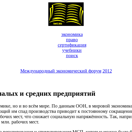
экономика
право
сертификация
учебники
поиск
Международный экономический форум
2012
малых и средних предприятий
ике, но и во всём мире. По данным ООН, в мировой экономике
ющий им спад производства приводит к постоянному сокращению
бочих мест, что снижает социальную напряжённость. Так, напр
 млн. рабочих мест.
о регулирования и стимулирования МСП, которые можно было б