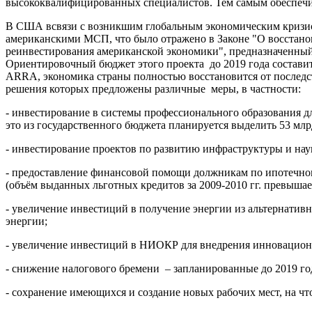
высококвалифицированных специалистов. Тем самым обеспечи
В США всвязи с возникшим глобальным экономическим кризисо
американскими МСП, что было отражено в Законе "О восстанов
реинвестирования американской экономики", предназначенный
Ориентировочный бюджет этого проекта до 2019 года составит
ARRA, экономика страны полностью восстановится от последс
решения которых предложены различные меры, в частности:
- инвестирование в системы профессионального образования 
это из государственного бюджета планируется выделить 53 мл
- инвестирование проектов по развитию инфраструктуры и нау
- предоставление финансовой помощи должникам по ипотечном
(объём выданных льготных кредитов за 2009-2010 гг. превышае
- увеличение инвестиций в получение энергии из альтернатив
энергии;
- увеличение инвестиций в НИОКР для внедрения инновацион
- снижение налогового бремени – запланированные до 2019 го
- сохранение имеющихся и создание новых рабочих мест, на чт