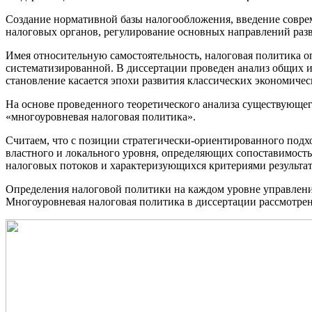
Создание нормативной базы налогообложения, введение соврем
налоговых органов, регулирование основных направлений раз
Имея относительную самостоятельность, налоговая политика оп
систематизированной. В диссертации проведен анализ общих и
становление касается эпохи развития классических экономическ
На основе проведенного теоретического анализа существующег
«многоуровневая налоговая политика».
Считаем, что с позиции стратегически-ориентированного под
властного и локального уровня, определяющих сопоставимост
налоговых потоков и характеризующихся критериями результат
Определения налоговой политики на каждом уровне управлени
Многоуровневая налоговая политика в диссертации рассмотрена