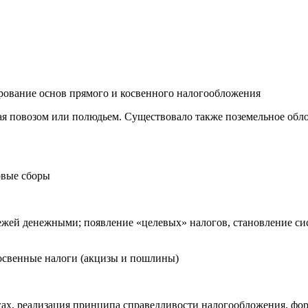
рование основ прямого и косвенного налогообложения
мая повозом или полюдьем. Существовало также поземельное обл
овые сборы
ежей денежными; появление «целевых» налогов, становление си
косвенные налоги (акцизы и пошлины)
ах, реализация принципа справедливости налогообложения, фор