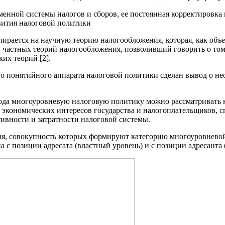
енной системы налогов и сборов, ее постоянная корректировка 
вития налоговой политики
ирается на научную теорию налогообложения, которая, как объек
 частных теорий налогообложения, позволивший говорить о том
их теорий [2].
о понятийного аппарата налоговой политики сделан вывод о не
хода многоуровневую налоговую политику можно рассматривать
ь экономических интересов государства и налогоплательщиков,
ивности и затратности налоговой системы.
я, совокупность которых формируют категорию многоуровневой 
 с позиции адресата (властный уровень) и с позиции адресанта 