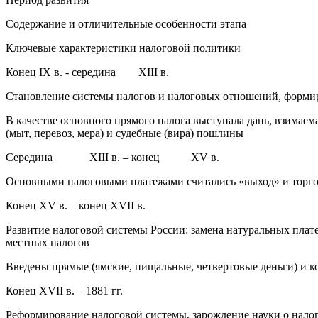
Содержание и отличительные особенности этапа
Ключевые характеристики налоговой политики
Конец IX в. - середина XIII в.
Становление системы налогов и налоговых отношений, форми
В качестве основного прямого налога выступала дань, взимае
(мыт, перевоз, мера) и судебные (вира) пошлины
Середина XIII в. – конец XV в.
Основными налоговыми платежами считались «выход» и торг
Конец XV в. – конец XVII в.
Развитие налоговой системы России: замена натуральных плат
местных налогов
Введены прямые (ямские, пищальные, четвертовые деньги) и 
Конец XVII в. – 1881 гг.
Реформирование налоговой системы, зарождение науки о налог