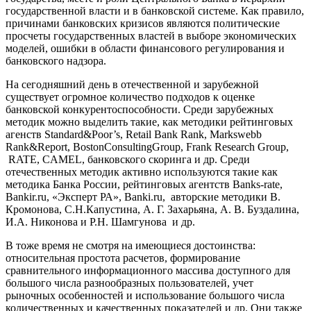
государственной власти и в банковской системе. Как правило,
причинами банковских кризисов являются политические
просчеты государственных властей в выборе экономических
моделей, ошибки в области финансового регулирования и
банковского надзора.
На сегодняшний день в отечественной и зарубежной
существует огромное количество подходов к оценке
банковской конкурентоспособности. Среди зарубежных
методик можно выделить такие, как методики рейтинговых
агенств Standard&Poor’s, Retail Bank Rank, Markswebb
Rank&Report, ВostonConsultingGroup, Frank Research Group,
RATE, CAMEL, банковского скоринга и др. Среди
отечественных методик активно используются такие как
методика Банка России, рейтинговых агентств Banks-rate,
Bankir.ru, «Эксперт РА», Banki.ru, авторские методики В.
Кромонова, С.Н.Капустина, А. Г. Захарьяна, А. В. Буздалина,
И.А. Никонова и Р.Н. Шамгунова и др.
В тоже время не смотря на имеющиеся достоинства:
относительная простота расчетов, формирование
сравнительного информационного массива доступного для
большого числа разнообразных пользователей, учет
рыночных особенностей и использование большого числа
количественных и качественных показателей и др. Они также