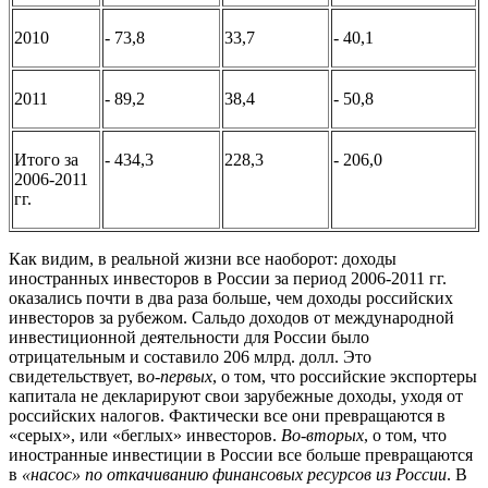
2010
- 73,8
33,7
- 40,1
2011
- 89,2
38,4
- 50,8
Итого за
- 434,3
228,3
- 206,0
2006-2011
гг.
Как видим, в реальной жизни все наоборот: доходы
иностранных инвесторов в России за период 2006-2011 гг.
оказались почти в два раза больше, чем доходы российских
инвесторов за рубежом. Сальдо доходов от международной
инвестиционной деятельности для России было
отрицательным и составило 206 млрд. долл. Это
свидетельствует, в
о-первых
, о том, что российские экспортеры
капитала не декларируют свои зарубежные доходы, уходя от
российских налогов. Фактически все они превращаются в
«серых», или «беглых» инвесторов.
Во-вторых
, о том, что
иностранные инвестиции в России все больше превращаются
в
«насос» по откачиванию финансовых ресурсов из России
. В