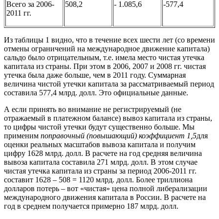
Всего за 2006-
508,2
- 1.085,6
-577,4
2011 гг.
Из таблицы 1 видно, что в течение всех шести лет (со времени
отмены ограничений на международное движение капитала)
сальдо было отрицательным, т.е. имела место чистая утечка
капитала из страны. При этом в 2006, 2007 и 2008 гг. чистая
утечка была даже больше, чем в 2011 году. Суммарная
величина чистой утечки капитала за рассматриваемый период
составила 577,4 млрд. долл. Это официальные данные.
А если принять во внимание не регистрируемый (не
отражаемый в платежном балансе) вывоз капитала из страны,
то цифры чистой утечки будут существенно больше. Мы
применим
поправочный (повышающий) коэффициент 1,5
для
оценки реальных масштабов вывоза капитала и получим
цифру 1628 млрд. долл. В расчете на год средняя величина
вывоза капитала составила 271 млрд. долл. В этом случае
чистая утечка капитала из страны за период 2006-2011 гг.
составит 1628 – 508 = 1120 млрд. долл. Более триллиона
долларов потерь – вот «чистая» цена полной либерализации
международного движения капитала в России. В расчете на
год в среднем получается примерно 187 млрд. долл.