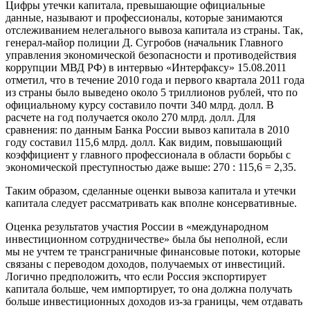
Цифры утечки капитала, превышающие официальные
данные, называют и профессионалы, которые занимаются
отслеживанием нелегального вывоза капитала из страны. Так,
генерал-майор полиции Д. Сугробов (начальник Главного
управления экономической безопасности и противодействия
коррупции МВД РФ) в интервью «Интерфаксу» 15.08.2011
отметил, что в течение 2010 года и первого квартала 2011 года
из страны было выведено около 5 триллионов рублей, что по
официальному курсу составило почти 340 млрд. долл. В
расчете на год получается около 270 млрд. долл. Для
сравнения: по данным Банка России вывоз капитала в 2010
году составил 115,6 млрд. долл. Как видим, повышающий
коэффициент у главного профессионала в области борьбы с
экономической преступностью даже выше: 270 : 115,6 = 2,35.
Таким образом, сделанные оценки вывоза капитала и утечки
капитала следует рассматривать как вполне консервативные.
Оценка результатов участия России в «международном
инвестиционном сотрудничестве» была бы неполной, если
мы не учтем те трансграничные финансовые потоки, которые
связаны с переводом доходов, получаемых от инвестиций.
Логично предположить, что если Россия экспортирует
капитала больше, чем импортирует, то она должна получать
больше инвестиционных доходов из-за границы, чем отдавать