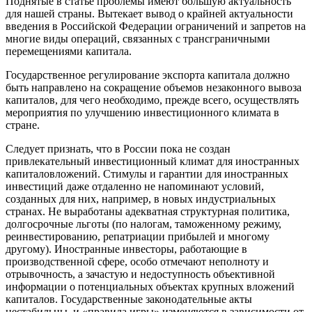
Поднятые в статье проблемы имеют большую актуальность
для нашей страны. Вытекает вывод о крайней актуальности
введения в Российской Федерации ограничений и запретов на
многие виды операций, связанных с трансграничными
перемещениями капитала.
Государственное регулирование экспорта капитала должно
быть направлено на сокращение объемов незаконного вывоза
капиталов, для чего необходимо, прежде всего, осуществлять
мероприятия по улучшению инвестиционного климата в
стране.
Следует признать, что в России пока не создан
привлекательный инвестиционный климат для иностранных
капиталовложений. Стимулы и гарантии для иностранных
инвестиций даже отдаленно не напоминают условий,
созданных для них, например, в новых индустриальных
странах. Не выработаны адекватная структурная политика,
долгосрочные льготы (по налогам, таможенному режиму,
реинвестированию, репатриации прибылей и многому
другому). Иностранные инвесторы, работающие в
производственной сфере, особо отмечают неполноту и
отрывочность, а зачастую и недоступность объективной
информации о потенциальных объектах крупных вложений
капиталов. Государственные законодательные акты
нестабильны, и «правила игры» изменяются в зависимости от