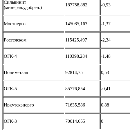
Сильвинит
187758,882
-0,93
(минерал.удобрен.)
Мосэнерго
145085,163
-1,37
Ростелеком
115425,497
-2,34
ОГК-4
110398,284
-1,48
Полиметалл
92814,75
0,53
ОГК-5
85776,854
-0,41
Иркутскэнерго
71635,586
0,88
ОГК-3
70614,655
0