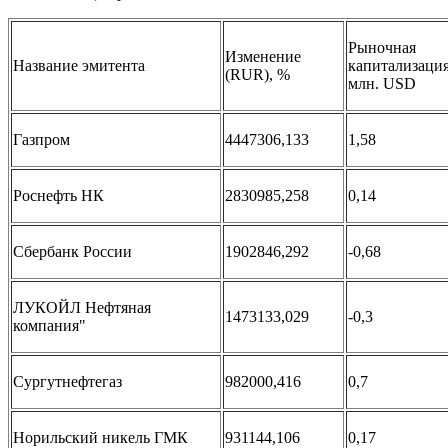
Рыночная
Изменение
Название эмитента
капитализация
(RUR), %
млн. USD
Газпром
4447306,133
1,58
Роснефть НК
2830985,258
0,14
Сбербанк России
1902846,292
-0,68
ЛУКОЙЛ Нефтяная
1473133,029
-0,3
компания"
Сургутнефтегаз
982000,416
0,7
Норильский никель ГМК
931144,106
0,17