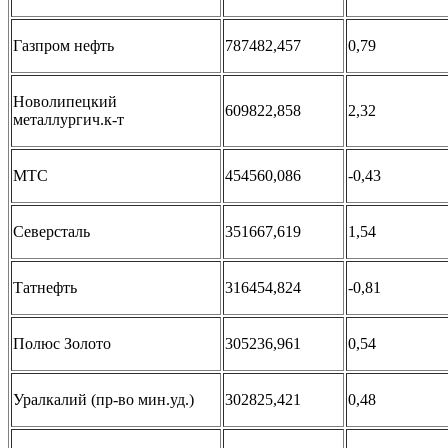
Газпром нефть
787482,457
0,79
Новолипецкий
609822,858
2,32
металлургич.к-т
МТС
454560,086
-0,43
Северсталь
351667,619
1,54
Татнефть
316454,824
-0,81
Полюс Золото
305236,961
0,54
Уралкалий (пр-во мин.уд.)
302825,421
0,48