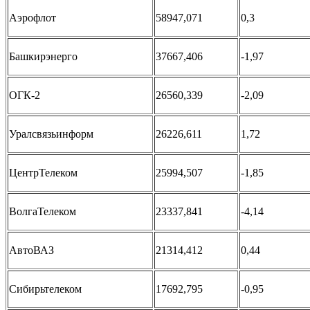
Аэрофлот
58947,071
0,3
Башкирэнерго
37667,406
-1,97
ОГК-2
26560,339
-2,09
Уралсвязьинформ
26226,611
1,72
ЦентрТелеком
25994,507
-1,85
ВолгаТелеком
23337,841
-4,14
АвтоВАЗ
21314,412
0,44
Сибирьтелеком
17692,795
-0,95