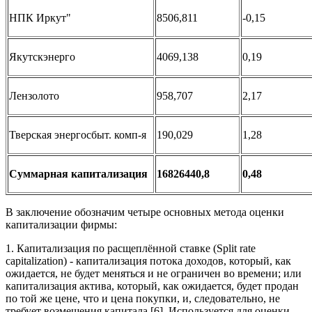
НПК Иркут"
8506,811
-0,15
Якутскэнерго
4069,138
0,19
Лензолото
958,707
2,17
Тверская энергосбыт. комп-я
190,029
1,28
Суммарная капитализация
16826440,8
0,48
В заключение обозначим четыре основных метода оценки
капитализации фирмы:
1. Капитализация по расщеплённой ставке (Split rate
capitalization) - капитализация потока доходов, который, как
ожидается, не будет меняться и не ограничен во времени; или
капитализация актива, который, как ожидается, будет продан
по той же цене, что и цена покупки, и, следовательно, не
требует возмещения капитала [6]. Используется для оценки