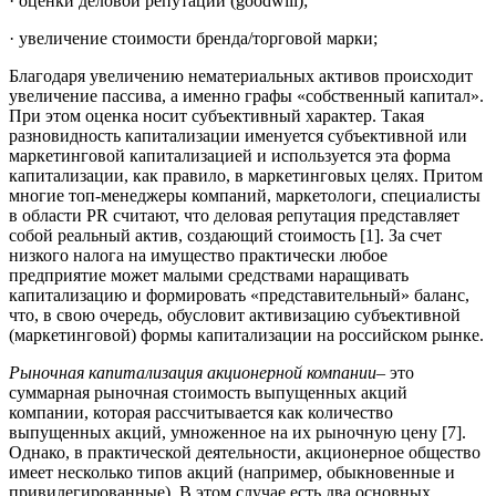
· оценки деловой репутации (goodwill);
· увеличение стоимости бренда/торговой марки;
Благодаря увеличению нематериальных активов происходит
увеличение пассива, а именно графы «собственный капитал».
При этом оценка носит субъективный характер. Такая
разновидность капитализации именуется субъективной или
маркетинговой капитализацией и используется эта форма
капитализации, как правило, в маркетинговых целях. Притом
многие топ-менеджеры компаний, маркетологи, специалисты
в области PR считают, что деловая репутация представляет
собой реальный актив, создающий стоимость [1]. За счет
низкого налога на имущество практически любое
предприятие может малыми средствами наращивать
капитализацию и формировать «представительный» баланс,
что, в свою очередь, обусловит активизацию субъективной
(маркетинговой) формы капитализации на российском рынке.
Рыночная капитализация акционерной компании
– это
суммарная рыночная стоимость выпущенных акций
компании, которая рассчитывается как количество
выпущенных акций, умноженное на их рыночную цену [7].
Однако, в практической деятельности, акционерное общество
имеет несколько типов акций (например, обыкновенные и
привилегированные). В этом случае есть два основных