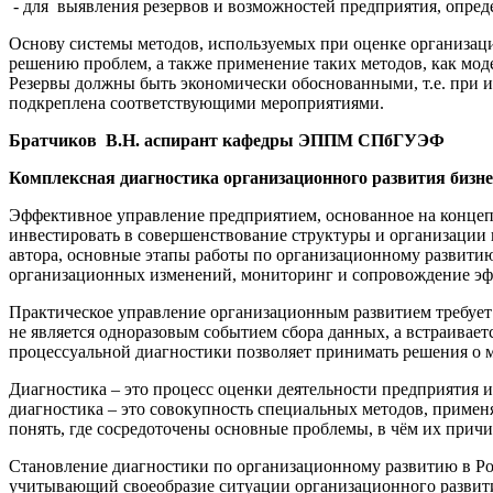
- для выявления резервов и возможностей предприятия, опре
Основу системы методов, используемых при оценке организаци
решению проблем, а также применение таких методов, как мод
Резервы должны быть экономически обоснованными, т.е. при и
подкреплена соответствующими мероприятиями.
Братчиков В.Н. аспирант кафедры ЭППМ СПбГУЭФ
Комплексная диагностика организационного развития бизне
Эффективное управление предприятием, основанное на концеп
инвестировать в совершенствование структуры и организации
автора, основные этапы работы по организационному развити
организационных изменений, мониторинг и сопровождение эф
Практическое управление организационным развитием требует
не является одноразовым событием сбора данных, а встраивае
процессуальной диагностики позволяет принимать решения о 
Диагностика – это процесс оценки деятельности предприятия 
диагностика – это совокупность специальных методов, приме
понять, где сосредоточены основные проблемы, в чём их прич
Становление диагностики по организационному развитию в Росси
учитывающий своеобразие ситуации организационного развити