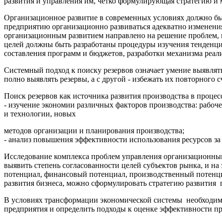
развития и управления им, четко формулирующая стратегию и м
Организационное развитие в современных условиях должно бы
предприятию организационно развиваться адекватно изменения
организационным развитием направлено на решение проблем, в
целей должны быть разработаны процедуры изучения тенденций
составления программ и бюджетов, разработки механизма реал
Системный подход к поиску резервов означает умение выявлять
полно выявлять резервы, а с другой - избежать их повторного с
Поиск резервов как источника развития производства в проце
- изучение экономии различных факторов производства: рабоч
и технологии, новых
методов организации и планирования производства;
- анализ повышения эффективности использования ресурсов за
Исследование комплекса проблем управления организационным
выявить степень согласованности целей субъектов рынка, и н
потенциал, финансовый потенциал, производственный потенциа
развития бизнеса, можно сформулировать стратегию развития 
В условиях трансформации экономической системы необходимо
предприятия и определить подходы к оценке эффективности п