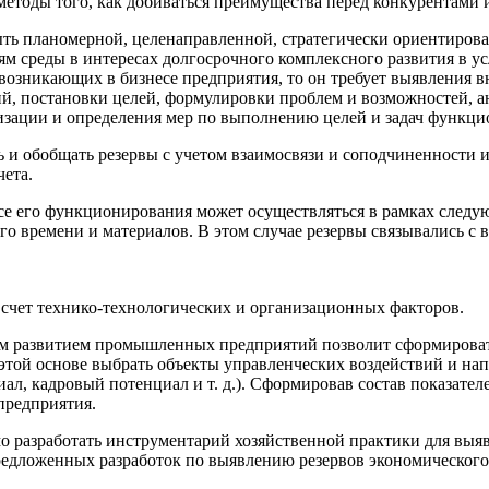
етоды того, как добиваться преимущества перед конкурентами и
ть планомерной, целенаправленной, стратегически ориентиров
м среды в интересах долгосрочного комплексного развития в у
озникающих в бизнесе предприятия, то он требует выявления в
, постановки целей, формулировки проблем и возможностей, ана
изации и определения мер по выполнению целей и задач функцио
 и обобщать резервы с учетом взаимосвязи и соподчиненности и
чета.
ссе его функционирования может осуществляться в рамках след
его времени и материалов. В этом случае резервы связывались 
 счет технико-технологических и организационных факторов.
 развитием промышленных предприятий позволит сформировать 
а этой основе выбрать объекты управленческих воздействий и н
л, кадровый потенциал и т. д.). Сформировав состав показател
предприятия.
 разработать инструментарий хозяйственной практики для выяв
редложенных разработок по выявлению резервов экономического