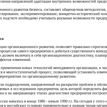
деления направлений адаптации внутренних возможностей предп
онного развития бизнеса, составляет общенаучная методология
елирование, экспериментирование, конкретно-исторический пох
х подсчете необходимо учитывать реальные возможности предпри
са
ции организационного развития, позволяет правильно спрогно
 процессов самого предприятия и добиться существенного конк
ю должен включать в себя организационную диагностику, плани
фектов изменений.
 применения новых технологий менеджмента организации, в час
тся в многоступенчатый процесс, позволяющий установить изме
мероприятиях по организационному развитию.
или подразделения, направленный на раскрытие проблем и обоз
няемых в исследовании предприятия, цель которой определить ф
ина и на завершающих этапах диагностики предприятия построит
и началось в конце 1980 - начале 1990 г.г. На сегодня у этого
я в российских условиях применительно к разным типам органи