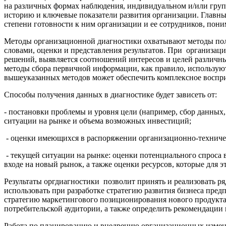
на различных формах наблюдения, индивидуальном и/или груп
историю и ключевые показатели развития организации. Главны
степени готовности к ним организации и ее сотрудников, пон
Методы организационной диагностики охватывают методы пол
словами, оценки и представления результатов. При организац
решений, выявляется соотношений интересов и целей различны
методы сбора первичной информации, как правило, использу
вышеуказанных методов может обеспечить комплексное воспри
Способы получения данных в диагностике будет зависеть от:
- постановки проблемы и уровня цели (например, сбор данных,
ситуации на рынке и объема возможных инвестиций;
- оценки имеющихся в распоряжении организационно-техниче
- текущей ситуации на рынке: оценки потенциального спроса 
входе на новый рынок, а также оценки ресурсов, которые для э
Результаты оргдиагностики позволит принять и реализовать р
использовать при разработке стратегию развития бизнеса пред
стратегию маркетингового позиционирования нового продукта 
потребительской аудитории, а также определить рекомендации 
Работа по планированию и внедрению организационных измене