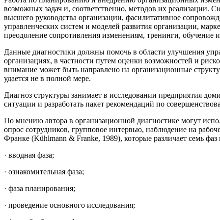
возможных задач и, соответственно, методов их реализации. 
высшего руководства организации, фасилитативное сопровожде
управленческих систем и моделей развития организации, марк
преодоление сопротивления изменениям, тренинги, обучение и
Данные диагностики должны помочь в области улучшения упр
организациях, в частности путем оценки возможностей и риск
внимание может быть направлено на организационные структу
удается не в полной мере.
Диагноз структуры занимает в исследовании предприятия до
ситуации и разработать пакет рекомендаций по совершенствов
По мнению автора в организационной диагностике могут исполь
опрос сотрудников, групповое интервью, наблюдение на рабо
Франке (Kühlmann & Franke, 1989), которые различает семь фа
· вводная фаза;
· ознакомительная фаза;
· фаза планирования;
· проведение основного исследования;