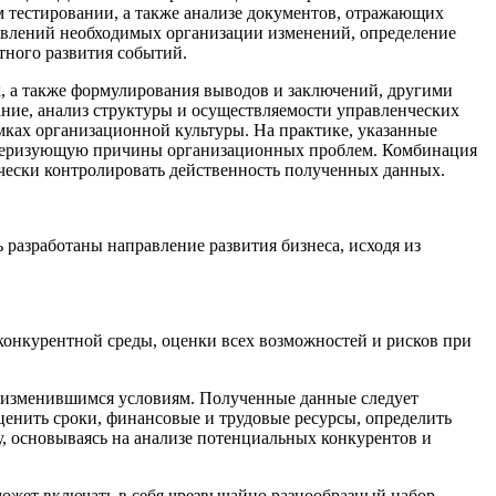
тестировании, а также анализе документов, отражающих
равлений необходимых организации изменений, определение
тного развития событий.
 а также формулирования выводов и заключений, другими
ание, анализ структуры и осуществляемости управленческих
мках организационной культуры. На практике, указанные
ктеризующую причины организационных проблем. Комбинация
чески контролировать действенность полученных данных.
 разработаны направление развития бизнеса, исходя из
конкурентной среды, оценки всех возможностей и рисков при
к изменившимся условиям. Полученные данные следует
ценить сроки, финансовые и трудовые ресурсы, определить
, основываясь на анализе потенциальных конкурентов и
ожет включать в себя чрезвычайно разнообразный набор