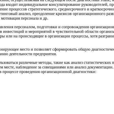
Сюда входит индивидуальное консультирование руководителей, п
ние процессов стратегического, среднесрочного и краткосрочн
етинговый анализ, преодоление кризисов организационного раз
 мотивация персонала и др.
авления персоналом, подготовки и сопровождения организацио
ов инвестиций и мероприятий в чувствительной области органи
ры или на происходящие в организации процессы, хотя разгра
минирующее место и позволяет сформировать общую диагностиче
анию деятельности предприятия.
зоваться различные методы, такие как анализ статистических п
чем месте, наблюдение за совещаниями или анализ документаци
з в процессе проведения организационной диагностики: