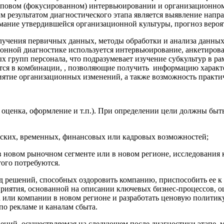
повом (фокусированном) интервьюировании и организационном 
м результатом диагностического этапа является выявление нап
имание утвердившейся организационной культуры, прогноз вероя
учения первичных данных, методы обработки и анализа данных,
ионной диагностике используется интервьюирование, анкетиров
х групп персонала, что подразумевает изучение субкультур в ра
ются в комбинации, , позволяющие получить информацию хара
ятие организационных изменений, а также возможность практи
 оценка, оформление и т.п.). При определении цели должны быть
ских, временных, финансовых или кадровых возможностей;
в новом рыночном сегменте или в новом регионе, исследования 
того потребуются.
яд решений, способных оздоровить компанию, приспособить ее 
приятия, основанной на описании ключевых бизнес-процессов, о
или компании в новом регионе и разработать ценовую политику
по рекламе и каналам сбыта.
ний, осуществляемая на следующем после диагностики этапе, м