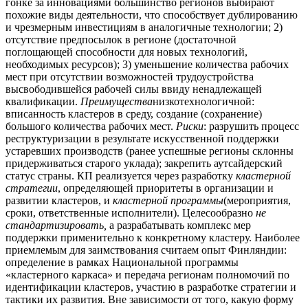
гонке за инновациями большинство регионов выбирают
похожие виды деятельности, что способствует дублированию
и чрезмерным инвестициям в аналогичные технологии; 2)
отсутствие предпосылок в регионе (достаточной
поглощающей способности для новых технологий,
необходимых ресурсов); 3) уменьшение количества рабочих
мест при отсутствии возможностей трудоустройства
высвободившейся рабочей силы ввиду ненадлежащей
квалификации.
Преимущества
низкотехнологичной:
вписанность кластеров в среду, создание (сохранение)
большого количества рабочих мест.
Риски
: разрушить процесс
реструктуризации в результате искусственной поддержки
устаревших производств (ранее успешные регионы склонны
придерживаться старого уклада); закрепить аутсайдерский
статус страны. КП реализуется через разработку
кластерной
стратегии
, определяющей приоритеты в организации и
развитии кластеров, и
кластерной программы
(мероприятия,
сроки, ответственные исполнители). Целесообразно
не
стандартизировать,
а разрабатывать комплекс мер
поддержки применительно к конкретному кластеру. Наиболее
приемлемым для заимствования считаем опыт Финляндии:
определение в рамках Национальной программы
«кластерного каркаса» и передача регионам полномочий по
идентификации кластеров, участию в разработке стратегии и
тактики их развития. Вне зависимости от того, какую форму