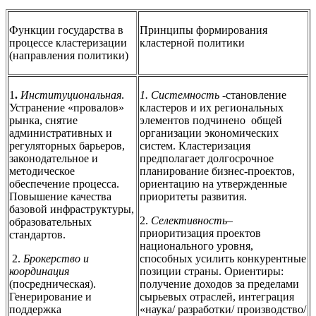
Функции государства в
Принципы формирования
процессе кластеризации
кластерной политики
(направления политики)
1
.
Институциональная
.
1. Системность -
становление
Устранение «провалов»
кластеров и их региональных
рынка, снятие
элементов подчинено общей
административных и
организации экономических
регуляторных барьеров,
систем. Кластеризация
законодательное и
предполагает долгосрочное
методическое
планирование бизнес-проектов,
обеспечение процесса.
ориентацию на утвержденные
Повышение качества
приоритеты развития.
базовой инфраструктуры,
2.
Селективность
–
образовательных
приоритизация проектов
стандартов.
национального уровня,
2.
Брокерство и
способных усилить конкурентные
координация
позиции страны. Ориентиры:
(посредническая).
получение доходов за пределами
Генерирование и
сырьевых отраслей, интеграция
поддержка
«наука/ разработки/ производство/