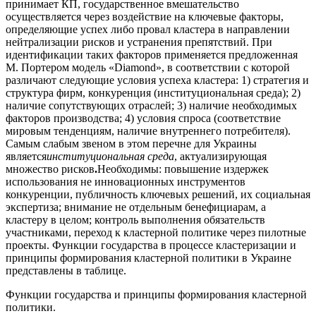
принимает КП, государственное вмешательство
осуществляется через воздействие на ключевые факторы,
определяющие успех либо провал кластера в направлении
нейтрализации рисков и устранения препятствий. При
идентификации таких факторов применяется предложенная
М. Портером модель «Diamond», в соответствии с которой
различают следующие условия успеха кластера: 1) стратегия и
структура фирм, конкуренция (институциональная среда); 2)
наличие сопутствующих отраслей; 3) наличие необходимых
факторов производства; 4) условия спроса (соответствие
мировым тенденциям, наличие внутреннего потребителя).
Самым слабым звеном в этом перечне для Украины
является
институциональная среда
, актуализирующая
множество рисков
.
Необходимы: повышение издержек
использования не инновационных инструментов
конкуренции, публичность ключевых решений, их социальная
экспертиза; внимание не отдельным бенефициарам, а
кластеру в целом; контроль выполнения обязательств
участниками, переход к кластерной политике через пилотные
проекты. Функции государства в процессе кластеризации и
принципы формирования кластерной политики в Украине
представлены в таблице.
Функции государства и принципы формирования кластерной
политики.