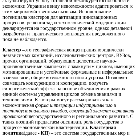
актуализируют угрозу тотальной неконкурентоспособности
экономики Украины ввиду невозможности адаптироваться к
этим мирохозяйственным вызовам. Использование
потенциала кластеров для активации инновационных
процессов, решения задач технологической модернизации
декларируется на государственном уровне, однако детальной
разработки и практического воплощения предложенного
пока не наблюдается.
К
ластер –
это географическая концентрация юридически
независимых компаний, исследовательских центров, ВУЗов,
прочих организаций, образующих целостные научно-
производственные комплексы с замкнутым циклом, имеющих
мотивированные и устойчивые формальные и неформальные
взаимосвязи, общие возможности и/или угрозы. Позволяет
совмещать конкуренцию и кооперацию, получать
синергетический эффект на основе объединения в рамках
единой системы управления циклов обмена знаниями и
технологиями. Кластеры могут рассматриваться как
экономическая
форма интеграции индустриального и
постиндустриального укладов
,
связующий элемент вертикали
проектов
общегосударственного и регионального развития. С
таких позиций предлагаем оценивать роль государства в
процессе экономической кластеризации.
Кластерная
политика
(далее -
КП
) – это система государственных мер и