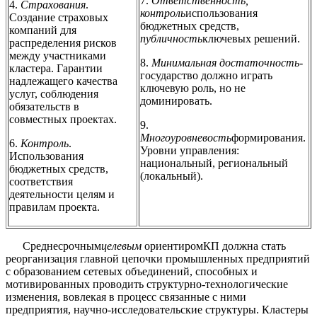
7.
Ответственность,
4.
Страхования
.
контроль
использования
Создание страховых
бюджетных средств,
компаний для
публичность
ключевых решений.
распределения рисков
между участниками
8.
Минимальная достаточность
-
кластера. Гарантии
государство должно играть
надлежащего качества
ключевую роль, но не
услуг, соблюдения
доминировать.
обязательств в
совместных проектах.
9.
Многоуровневость
формирования.
6.
Контроль
.
Уровни управления:
Использования
национальный, региональный
бюджетных средств,
(локальный).
соответствия
деятельности целям и
правилам проекта.
Среднесрочным
целевым
ориентиром
КП должна стать
реорганизация главной цепочки промышленных предприятий
с образованием сетевых объединений, способных и
мотивированных проводить структурно-технологические
изменения, вовлекая в процесс связанные с ними
предприятия, научно-исследовательские структуры. Кластеры