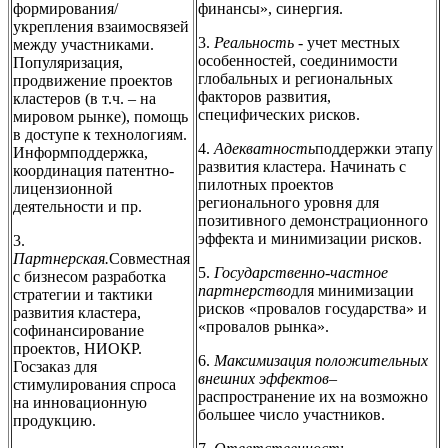
формирования/
финансы», синергия.
укрепления взаимосвязей
3.
Реальность -
учет местных
между участниками.
особенностей, соединимости
Популяризация,
глобальных и региональных
продвижение проектов
факторов развития,
кластеров (в т.ч. – на
специфических рисков.
мировом рынке), помощь
в доступе к технологиям.
4.
Адекватность
поддержки этапу
Информподдержка,
развития кластера. Начинать с
координация патентно-
пилотных проектов
лицензионной
регионального уровня для
деятельности и пр.
позитивного демонстрационного
эффекта и минимизации рисков.
3.
Партнерская.
Совместная
5.
Государственно-частное
с бизнесом разработка
партнерство
для минимизации
стратегии и тактики
рисков «провалов государства» и
развития кластера,
«провалов рынка».
софинансирование
проектов, НИОКР.
6.
Максимизация положительных
Госзаказ для
внешних эффектов
–
стимулирования спроса
распространение их на возможно
на инновационную
большее число участников.
продукцию.