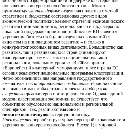
механизмов по формированию и поддержке кластеров для
повышения конкурентоспособности страны. Может
принимать
различные формы
: отдельная политика с четкой
стратегией и бюджетом; составляющая других видов
экономической политики; элемент стратегий экономического
развития (инновационного, регионального и т.д.); меры по
локальной поддержке производств. Фокусом КП является
укрепление бизнес-сетей (а не отдельных компаний) с
акцентом на инновационном развитии – и только в
конкурентоспособных видах деятельности. Большинство как
развитых, так и развивающихся стран финансируют
кластерные программы - как на национальном, так и
региональном, локальном уровнях. В 2008г. принят
«Европейский кластерный меморандум», и все страны ЕС
сегодня реализуют национальные программы кластеризации.
Четко обозначились два направления государственного
вмешательства:
инициирование создания
кластеров на основе
значимого в масштабах страны проекта и
поддержка
существующих
кластеров и инициатив снизу. Однако единой
модели кластеризации экономики не существует, что
объективно обусловлено национальной и региональной
спецификой. Так, различают
высоко-
и
низкотехнологичную
кластерную политику.
Преимущества
первой: структурная перестройка экономики и
укрепление конкурентоспособности.
Риски
: 1) в мировой