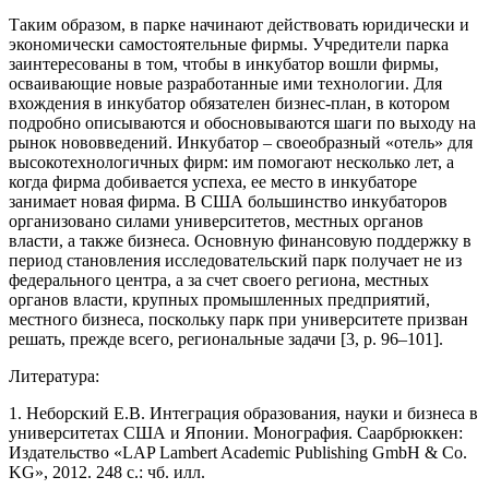
Таким образом, в парке начинают действовать юридически и
экономически самостоятельные фирмы. Учредители парка
заинтересованы в том, чтобы в инкубатор вошли фирмы,
осваивающие новые разработанные ими технологии. Для
вхождения в инкубатор обязателен бизнес-план, в котором
подробно описываются и обосновываются шаги по выходу на
рынок нововведений. Инкубатор – своеобразный «отель» для
высокотехнологичных фирм: им помогают несколько лет, а
когда фирма добивается успеха, ее место в инкубаторе
занимает новая фирма. В США большинство инкубаторов
организовано силами университетов, местных органов
власти, а также бизнеса. Основную финансовую поддержку в
период становления исследовательский парк получает не из
федерального центра, а за счет своего региона, местных
органов власти, крупных промышленных предприятий,
местного бизнеса, поскольку парк при университете призван
решать, прежде всего, региональные задачи [3, p. 96–101].
Литература:
1. Неборский Е.В. Интеграция образования, науки и бизнеса в
университетах США и Японии. Монография. Саарбрюккен:
Издательство «LAP Lambert Academic Publishing GmbH & Co.
KG», 2012. 248 с.: чб. илл.