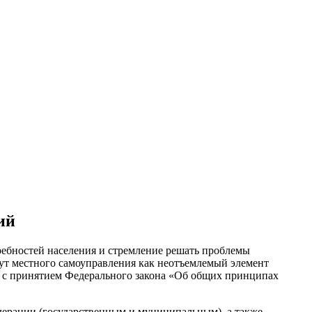
ий
ребностей населения и стремление решать проблемы
тут местного самоуправления как неотъемлемый элемент
ой с принятием Федерального закона «Об общих принципах
рации (государственным и муниципальным), а также