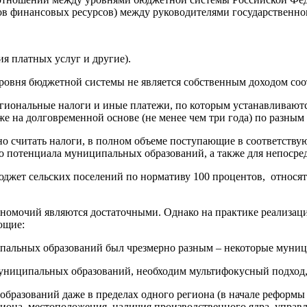
в финансовых ресурсов) между руководителями государственно
ия платных услуг и другие).
уровня бюджетной системы не является собственным доходом со
гиональные налоги и иные платежи, по которым устанавливаютс
 на долговременной основе (не менее чем три года) по разным в
 считать налоги, в полном объеме поступающие в соответствую
о потенциала муниципальных образований, а также для непосре
джет сельских поселений по нормативу 100 процентов, относят
номочий являются достаточными. Однако на практике реализаци
ющие:
ипальных образований был чрезмерно разным – некоторые муниц
муниципальных образований, необходим мультифокусный подход
бразований даже в пределах одного региона (в начале реформ
гиона, местоположения, наличия производственного ядра, управ