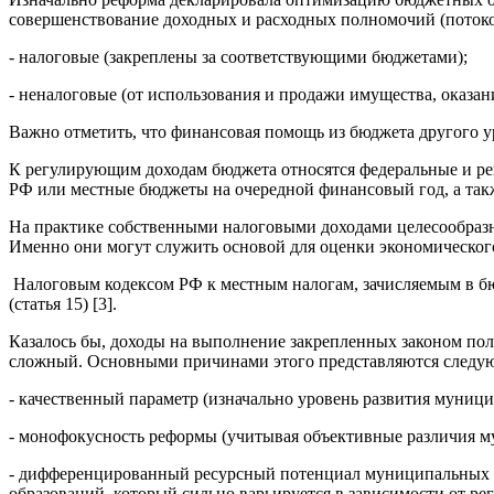
совершенствование доходных и расходных полномочий (потоко
- налоговые (закреплены за соответствующими бюджетами);
- неналоговые (от использования и продажи имущества, оказан
Важно отметить, что финансовая помощь из бюджета другого 
К регулирующим доходам бюджета относятся федеральные и ре
РФ или местные бюджеты на очередной финансовый год, а также
На практике собственными налоговыми доходами целесообразно
Именно они могут служить основой для оценки экономическог
Налоговым кодексом РФ к местным налогам, зачисляемым в бю
(статья 15) [3].
Казалось бы, доходы на выполнение закрепленных законом пол
сложный. Основными причинами этого представляются следу
- качественный параметр (изначально уровень развития муниц
- монофокусность реформы (учитывая объективные различия 
- дифференцированный ресурсный потенциал муниципальных о
образований, который сильно варьируется в зависимости от ре