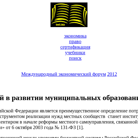
экономика
право
сертификация
учебники
поиск
Международный экономический форум
2012
ий в развитии муниципальных образован
сийской Федерации является преимущественное определение пот
инструментом реализации нужд местных сообществ станет инсти
риентиром в начале реформы местного самоуправления, связанн
и» от 6 октября 2003 года № 131-ФЗ [1].
тношений между уровнями бюджетной системы Российской Феде