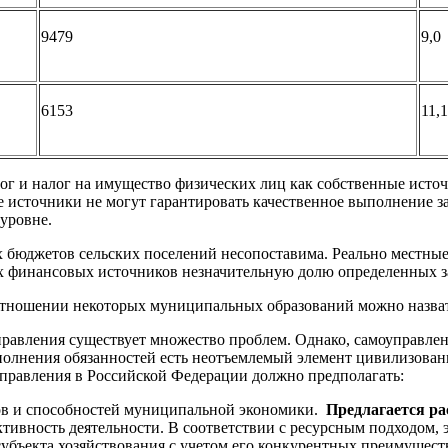
9479
9,0
6153
11,1
лог и налог на имущество физических лиц как собственные ист
ые источники не могут гарантировать качественное выполнение 
уровне.
ых бюджетов сельских поселений несопоставима. Реально местны
ых финансовых источников незначительную долю определенных 
 отношении некоторых муниципальных образований можно назва
управления существует множество проблем. Однако, самоуправле
олнения обязанностей есть неотъемлемый элемент цивилизованно
управления в Российской Федерации должно предполагать:
рсов и способностей муниципальной экономики.
Предлагается р
ктивность деятельности. В соответствии с ресурсным подходом,
убъекта хозяйствования с учетом его конкурентных преимуществ