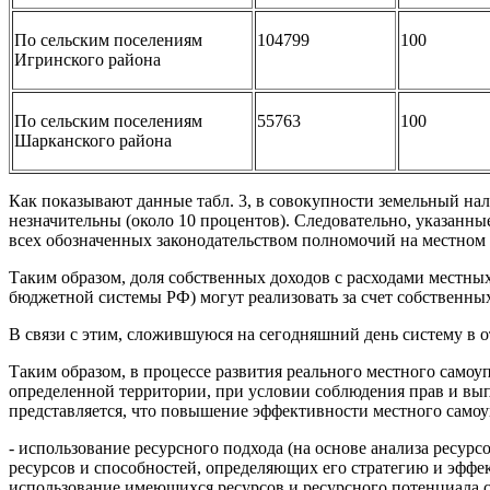
По сельским поселениям
104799
100
Игринского района
По сельским поселениям
55763
100
Шарканского района
Как показывают данные табл. 3, в совокупности земельный на
незначительны (около 10 процентов). Следовательно, указанн
всех обозначенных законодательством полномочий на местном 
Таким образом, доля собственных доходов с расходами местн
бюджетной системы РФ) могут реализовать за счет собственн
В связи с этим, сложившуюся на сегодняшний день систему в
Таким образом, в процессе развития реального местного само
определенной территории, при условии соблюдения прав и вып
представляется, что повышение эффективности местного само
- использование ресурсного подхода (на основе анализа ресу
ресурсов и способностей, определяющих его стратегию и эффе
использование имеющихся ресурсов и ресурсного потенциала с