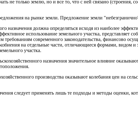
не только землю, но и все то, что с ней связано (строения, соо
редложения на рынке земли. Предложение земли "небезгранично",
ого назначения должна определяться исходя из наиболее эффект
фективное использование земельного участка, представляет соб
 требованиям современного законодательства, финансово осущ
 разбиения на отдельные части, отличающиеся формами, видом и
емельного участка.
льскохозяйственного назначения значительное влияние оказываю
стоположения.
кохозяйственного производства оказывают колебания цен на сел
начения следует применять лишь те подходы и методы оценки, к