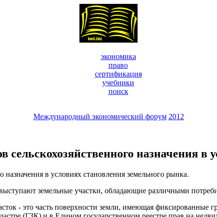
экономика
право
сертификация
учебники
поиск
Международный экономический форум
2012
в сельскохозяйственного назначения в 
о назначения в условиях становления земельного рынка.
ыступают земельные участки, обладающие различными потребит
асток - это часть поверхности земли, имеющая фиксированные г
астре (ГЗК) и в Едином государственном реестре прав на недви