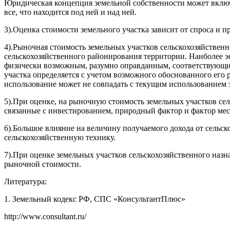
Юридическая концепция земельной собственности может включать 
все, что находится под ней и над ней.
3).Оценка стоимости земельного участка зависит от спроса и п
4).Рыночная стоимость земельных участков сельскохозяйственн
сельскохозяйственного районирования территории. Наиболее эф
физически возможным, разумно оправданным, соответствующим
участка определяется с учетом возможного обоснованного его
использование может не совпадать с текущим использованием з
5).При оценке, на рыночную стоимость земельных участков се
связанные с инвестированием, природный фактор и фактор ме
6).Большое влияние на величину получаемого дохода от сельс
сельскохозяйственную технику.
7).При оценке земельных участков сельскохозяйственного наз
рыночной стоимости.
Литература:
1. Земельный кодекс РФ, СПС «КонсультантПлюс»
http://www.consultant.ru/