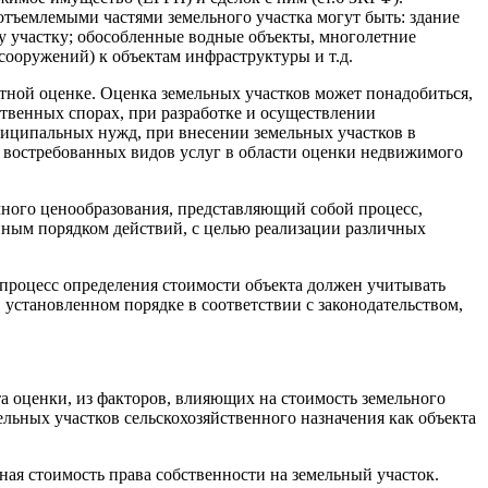
еотъемлемыми частями земельного участка могут быть: здание
у участку; обособленные водные объекты, многолетние
сооружений) к объектам инфраструктуры и т.д.
тной оценке. Оценка земельных участков может понадобиться,
ственных спорах, при разработке и осуществлении
ниципальных нужд, при внесении земельных участков в
из востребованных видов услуг в области оценки недвижимого
чного ценообразования, представляющий собой процесс,
нным порядком действий, с целью реализации различных
 процесс определения стоимости объекта должен учитывать
установленном порядке в соответствии с законодательством,
а оценки, из факторов, влияющих на стоимость земельного
ельных участков сельскохозяйственного назначения как объекта
ая стоимость права собственности на земельный участок.