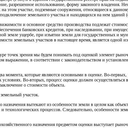
ение, разрешенное использование, форму законного владения. Н
 на этом участке, подземные сооружения, относящиеся к данном
одключение земельного участка и находящихся на нем зданий (
движимости и основное средство производства подлежат стоимос
обеспечения банковских кредитов, при наследовании, при имуще
ой земле ущербе, при изъятии земли для государственных и му
имости земельных участков в настоящее время, является одной 
уре точек зрения мы будем понимать под оценкой элемент рыно
м выражении, в соответствии с законодательством и установле
ва момента, которые являются основными в оценке. Во-первых,
условиях. Во-вторых, процесс оценки должен осуществляться в 
 заключение о стоимости объекта.
 земельный участок.
 назначения вытекают из особенности земли в целом как объект
а и технологических процессов. Следовательно, особенности зем
охозяйственного назначения предметом оценки выступает рыночн