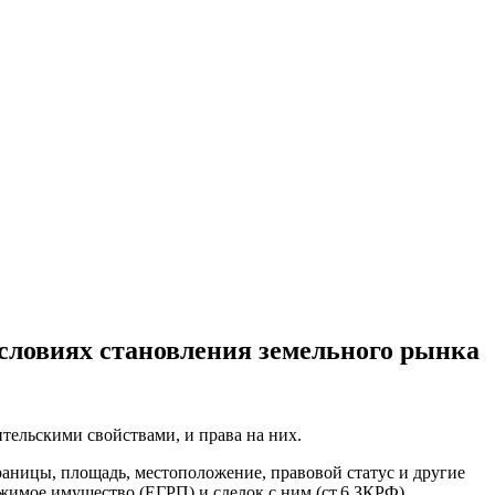
условиях становления земельного рынка
ельскими свойствами, и права на них.
раницы, площадь, местоположение, правовой статус и другие
жимое имущество (ЕГРП) и сделок с ним (ст.6 ЗКРФ).