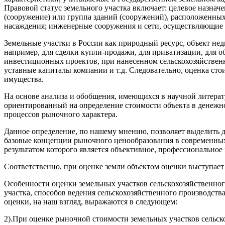
Правовой статус земельного участка включает: целевое назнач
(сооружение) или группа зданий (сооружений), расположенных
насаждения; инженерные сооружения и сети, осуществляющие п
Земельные участки в России как природный ресурс, объект не
например, для сделки купли-продажи, для приватизации, для 
инвестиционных проектов, при нанесенном сельскохозяйственн
уставные капиталы компании и т.д. Следовательно, оценка сто
имущества.
На основе анализа и обобщения, имеющихся в научной литерат
ориентированный на определение стоимости объекта в денежно
процессов рыночного характера.
Данное определение, по нашему мнению, позволяет выделить д
базовые концепции рыночного ценообразования в современных 
результатом которого является объективное, профессиональное
Соответственно, при оценке земли объектом оценки выступает
Особенности оценки земельных участков сельскохозяйственного
участка, способов ведения сельскохозяйственного производств
оценки, на наш взгляд, выражаются в следующем:
2).При оценке рыночной стоимости земельных участков сельск