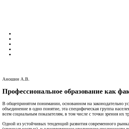
Аношин А.В.
Профессиональное образование как фа
В общепринятом понимании, основанном на законодательно уста
объединение в одно понятие, эта специфическая группа насел
всем социальным показателям, в том числе с точки зрения их
Одной из устойчивых тенденций развития современного рынка
(специальностью), и одновременное увеличение численности тех