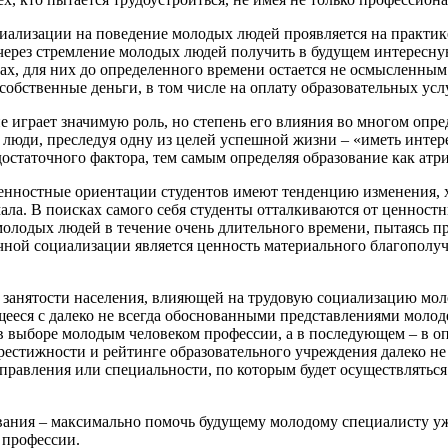
иализации на поведение молодых людей проявляется на практик
 через стремление молодых людей получить в будущем интересн
рмах, для них до определенного времени остается не осмысленны
обственные деньги, в том числе на оплату образовательных услу
е играет значимую роль, но степень его влияния во многом оп
е люди, преследуя одну из целей успешной жизни – «иметь инте
е достаточного фактора, тем самым определяя образование как ат
енностные ориентации студентов имеют тенденцию изменения, х
мала. В поисках самого себя студенты отталкиваются от ценнос
молодых людей в течение очень длительного времени, пытаясь п
чной социализации является ценность материального благополуч
занятости населения, влияющей на трудовую социализацию моло
ееся с далеко не всегда обоснованными представлениями молод
 в выборе молодым человеком профессии, а в последующем – в о
рестижности и рейтинге образовательного учреждения далеко не 
аправления или специальности, по которым будет осуществляться
ания – максимально помочь будущему молодому специалисту уже
 профессии.