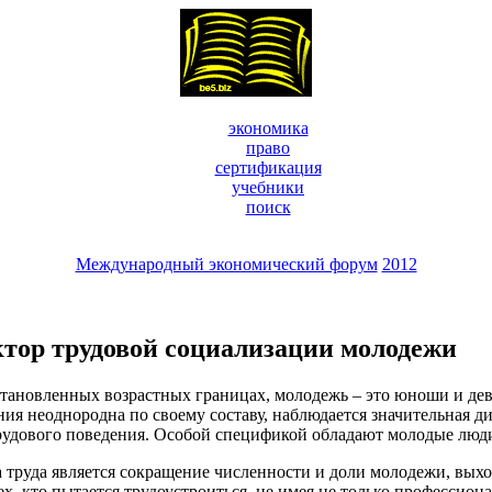
экономика
право
сертификация
учебники
поиск
Международный экономический форум
2012
ктор трудовой социализации молодежи
новленных возрастных границах, молодежь – это юноши и девушк
ения неоднородна по своему составу, наблюдается значительная
 трудового поведения. Особой спецификой обладают молодые люд
 труда является сокращение численности и доли молодежи, вых
, кто пытается трудоустроиться, не имея не только профессиона