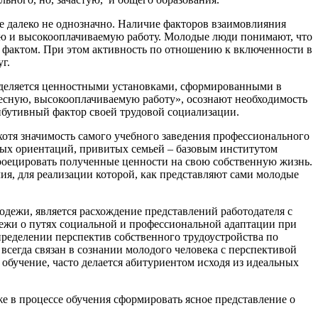
е далеко не однозначно. Наличие факторов взаимовлияния
ую и высокооплачиваемую работу. Молодые люди понимают, что
м фактом. При этом активность по отношению к включенности в
г.
ределяется ценностными установками, сформированными в
ресную, высокооплачиваемую работу», осознают необходимость
рибутивный фактор своей трудовой социализации.
отя значимость самого учебного заведения профессионального
тных ориентаций, привитых семьей – базовым институтом
роецировать полученные ценности на свою собственную жизнь.
ия, для реализации которой, как представляют сами молодые
дежи, является расхождение представлений работодателя с
ежи о путях социальной и профессиональной адаптации при
пределении перспектив собственного трудоустройства по
всегда связан в сознании молодого человека с перспективой
 обучение, часто делается абитуриентом исходя из идеальных
 в процессе обучения сформировать ясное представление о