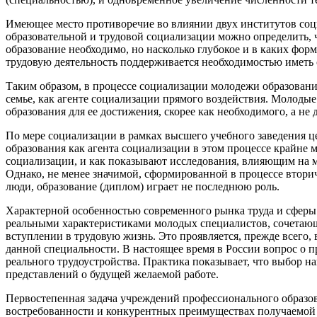
Имеющее место противоречие во влиянии двух институтов соц
образовательной и трудовой социализации можно определить,
образование необходимо, но насколько глубокое и в каких фо
трудовую деятельность поддерживается необходимостью иметь с
Таким образом, в процессе социализации молодежи образовани
семье, как агенте социализации прямого воздействия. Молоды
образования для ее достижения, скорее как необходимого, а н
По мере социализации в рамках высшего учебного заведения ц
образования как агента социализации в этом процессе крайне 
социализации, и как показывают исследования, влияющим на 
Однако, не менее значимой, сформированной в процессе втори
люди, образование (диплом) играет не последнюю роль.
Характерной особенностью современного рынка труда и сферы 
реальными характеристиками молодых специалистов, сочетающ
вступлении в трудовую жизнь. Это проявляется, прежде всего,
данной специальности. В настоящее время в России вопрос о п
реального трудоустройства. Практика показывает, что выбор н
представлений о будущей желаемой работе.
Первостепенная задача учреждений профессионального образов
востребованности и конкурентных преимуществах получаемой