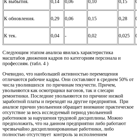
К выбытия.
0,14
0,06
0,10
0,15
К обновления.
0,29
0,06
0,15
0,28
К тек.
0,04
-
0,02
0,025
Следующим этапом анализа явилась характеристика
масштабов движения кадров по категориям персонала и
профессиям. (табл. 4 )
Очевидно, что наибольшей активностью перемещения
отличаются рабочие кадры. Они составляют в среднем 50% от
числа уволившихся по причинам текучести. Причем,
увольняются как осмотрщики вагонов, так и слесари
ремонтники. Последние увольняются по причине низкой
заработной платы и переходят на другие предприятия. При
анализе причин увольнения обращает внимание практическое
отсутствие за весь исследуемый период увольнений
работников за нарушения трудовой дисциплины. Можно
предположить, что на данном предприятии либо работают
чрезвычайно дисциплинированные работники, либо
полностью отсутствует контроль за исполнением