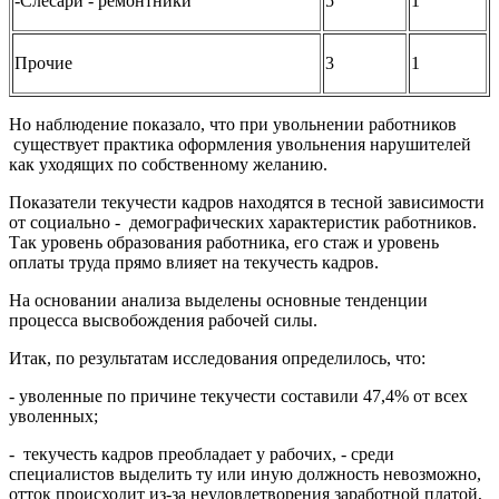
-Слесари - ремонтники
5
1
Прочие
3
1
Но наблюдение показало, что при увольнении работников
существует практика оформления увольнения нарушителей
как уходящих по собственному желанию.
Показатели текучести кадров находятся в тесной зависимости
от социально - демографических характеристик работников.
Так уровень образования работника, его стаж и уровень
оплаты труда прямо влияет на текучесть кадров.
На основании анализа выделены основные тенденции
процесса высвобождения рабочей силы.
Итак, по результатам исследования определилось, что:
- уволенные по причине текучести составили 47,4% от всех
уволенных;
- текучесть кадров преобладает у рабочих, - среди
специалистов выделить ту или иную должность невозможно,
отток происходит из-за неудовлетворения заработной платой,