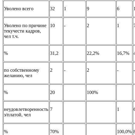
Уволено всего
32
1
9
6
Уволено по причине
10
-
2
1
текучести кадров,
чел т.ч.
%
31,2
22,2%
16,7%
по собственному
2
-
2
-
-
желанию, чел
%
20
100%
неудовлетворенность
7
1
з/платой, чел
%
70%
100,0%