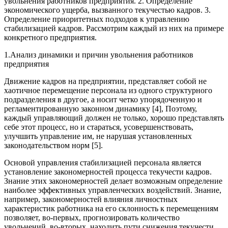
увольнения работников предприятия. 2. Определение
экономического ущерба, вызванного текучестью кадров. 3.
Определение приоритетных подходов к управлению
стабилизацией кадров. Рассмотрим каждый из них на примере
конкретного предприятия.
1.Анализ динамики и причин увольнения работников
предприятия
Движение кадров на предприятии, представляет собой не
хаотичное перемещение персонала из одного структурного
подразделения в другое, а носит четко упорядоченную и
регламентированную законном динамику [4], Поэтому,
каждый управляющий должен не только, хорошо представлять
себе этот процесс, но и стараться, усовершенствовать,
улучшить управление им, не нарушая установленных
законодательством норм [5].
Основой управления стабилизацией персонала является
установление закономерностей процесса текучести кадров.
Знание этих закономерностей делает возможным определение
наиболее эффективных управленческих воздействий. Знание,
например, закономерностей влияния личностных
характеристик работника на его склонность к перемещениям
позволяет, во-первых, прогнозировать количество
увольнений, во-вторых, находить пути снижения текучести