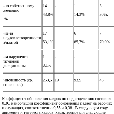
-по собственному
14
-
1
3
желанию
43,8%
14,3%
30%,
.%
-из-за
17
6
7
неудовлетворенности
53,1%
85,7%
70,0%
з/платой
-за нарушения
1
-
-
трудовой
3,1%
дисциплины
Численность (ср.
253,5
19
93,5
45
списочная)
Коэффициент обновления кадров по подразделению составил
0,36, наибольший коэффициент обновления падает на рабочих
и служащих, соответственно 0,55 и 0,38. В следующем году
движение и текучесть кадров характеризовали следующие