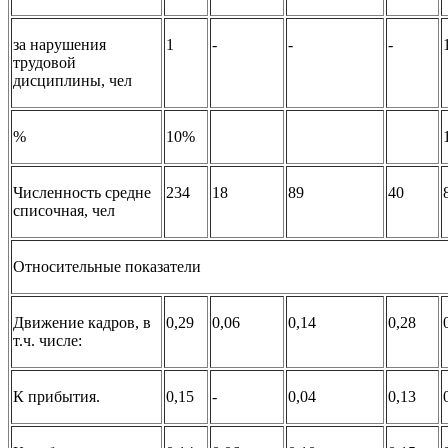
за нарушения
1
-
-
-
трудовой
дисциплины, чел
%
10%
Численность средне
234
18
89
40
списочная, чел
Относительные показатели
Движение кадров, в
0,29
0,06
0,14
0,28
т.ч. числе:
К прибытия.
0,15
-
0,04
0,13