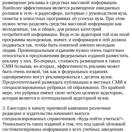
размещение рекламы в средствах массовой информации.
Наиболее эффективным является размещение имиджевых
роликов в теле- и радиоэфире, интервью с руководством вуза,
сюжеты в новостных программах об успехах вуза. При этом
нужно четко разделять средства массовой информации как
молодежные, так и общие, для разных категорий
потребителей информации. Ведь если аудитория той или иной
программы молодежная, значит, и информация в ней должна
подаваться так, чтобы быть понятной именно молодым
людям. Провинциальным изданиям нужно очень тщательно
относиться к предложениям федеральных изданий разместить
рекламу у них. Во-первых, стоимость размещения в таких
СМИ большая, во-вторых, эффективность рекламы может
быть очень низкой, так как в федеральных изданиях
одновременно могут рекламироваться с десяток вузов.
Предпочтительней размещать публикации в местных СМИ в
специализированных рубриках об образовании. По крайней
мере, эти рубрики имеют свою четкую целевую аудиторию,
которая является и потенциальной аудиторией вузов.
3. Ежегодно к началу приемной кампании различные
редакции и издательства начинают выпуск
специализированных справочников «Куда пойти учиться?».
Уникальность таких изданий в том, что под одной обложкой
систематизирована информация о всех учебных заведениях