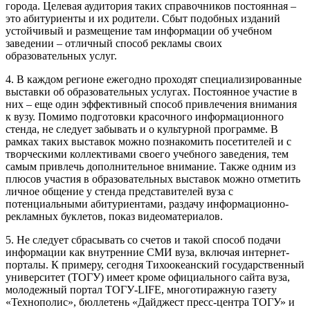
города. Целевая аудитория таких справочников постоянная –
это абитуриенты и их родители. Сбыт подобных изданий
устойчивый и размещение там информации об учебном
заведении – отличный способ рекламы своих
образовательных услуг.
4. В каждом регионе ежегодно проходят специализированные
выставки об образовательных услугах. Постоянное участие в
них – еще один эффективный способ привлечения внимания
к вузу. Помимо подготовки красочного информационного
стенда, не следует забывать и о культурной программе. В
рамках таких выставок можно познакомить посетителей и с
творческими коллективами своего учебного заведения, тем
самым привлечь дополнительное внимание. Также одним из
плюсов участия в образовательных выставок можно отметить
личное общение у стенда представителей вуза с
потенциальными абитуриентами, раздачу информационно-
рекламных буклетов, показ видеоматериалов.
5. Не следует сбрасывать со счетов и такой способ подачи
информации как внутренние СМИ вуза, включая интернет-
порталы. К примеру, сегодня Тихоокеанский государственный
университет (ТОГУ) имеет кроме официального сайта вуза,
молодежный портал ТОГУ-LIFE, многотиражную газету
«Технополис», бюллетень «Дайджест пресс-центра ТОГУ» и