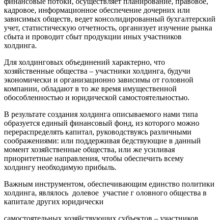
финансовые потоки, осуществляет планирование, правовое,
кадровое, информационное обеспечение дочерних или
зависимых обществ, ведет консолидированный бухгалтерский
учет, статистическую отчетность, организует изучение рынка
сбыта и проводит сбыт продукции иных участников
холдинга.
Для холдинговых объединений характерно, что
хозяйственные общества – участники холдинга, будучи
экономически и организационно зависимы от головной
компании, обладают в то же время имущественной
обособленностью и юридической самостоятельностью.
В результате создания холдинга описываемого нами типа
образуется единый финансовый фонд, из которого можно
перераспределять капитал, руководствуясь различными
соображениями: или поддерживая бедствующие в данный
момент хозяйственные общества, или же усиливая
приоритетные направления, чтобы обеспечить всему
холдингу необходимую прибыль.
Важным инструментом, обеспечивающим единство политики
холдинга, являлось долевое участие г оловного общества в
капитале других юридически
самостоятельных хозяйствующих субъектов – участников