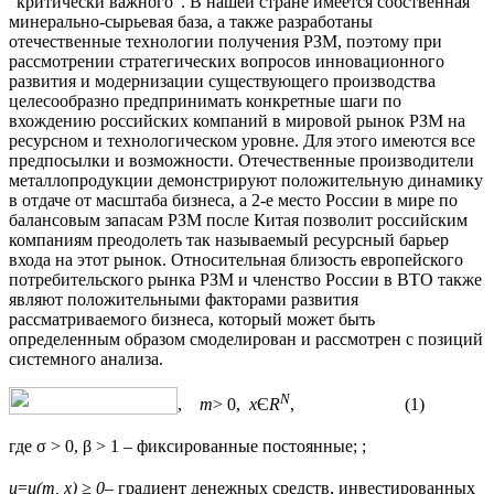
“критически важного”. В нашей стране имеется собственная
минерально-сырьевая база, а также разработаны
отечественные технологии получения РЗМ, поэтому при
рассмотрении стратегических вопросов инновационного
развития и модернизации существующего производства
целесообразно предпринимать конкретные шаги по
вхождению российских компаний в мировой рынок РЗМ на
ресурсном и технологическом уровне. Для этого имеются все
предпосылки и возможности. Отечественные производители
металлопродукции демонстрируют положительную динамику
в отдаче от масштаба бизнеса, а 2-е место России в мире по
балансовым запасам РЗМ после Китая позволит российским
компаниям преодолеть так называемый ресурсный барьер
входа на этот рынок. Относительная близость европейского
потребительского рынка РЗМ и членство России в ВТО также
являют положительными факторами развития
рассматриваемого бизнеса, который может быть
определенным образом смоделирован и рассмотрен с позиций
системного анализа.
N
,
m
> 0,
x
Є
R
, (1)
где σ > 0, β > 1 – фиксированные постоянные;
;
u
=
u
(
m
,
x
) ≥ 0
– градиент денежных средств, инвестированных