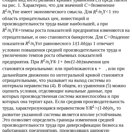
на рис. 1. Характерно, что для значений
С>0
изменение
L
L
R
/
n
Y
не имеет экономического смысла. Для
R
/
n
Y
<
1 это
i
i
область отрицательных цен, инвестиций и
производительности труда выше наибольшей, а при
L
R
/
n
Y
®+
темпы роста показателей предприятия изменяются на
i
отрицательные, и оно становится банкротом. Для
С<0
падение
L
показателя
R
/
n
Y
от равновесного
1/(1-
b
b
)
до 1 отвечает
i
условию повышения средней производительности труда и
увеличению темпов роста объемных показателей
L
предприятия. При
R
/
n
Y
®
1+
b
m
/(1-
b
b
)
значения цен
i
становятся нереальными: или приближаются к +
, или при
дальнейшем движении по интегральной кривой становятся
отрицательными, что указывает на выход системы из
интервала неравенства (4). В общем, из уравнения (5) можно
оценить условия, отделяющие начальные данные, при
которых производственная система жизнеспособна и при
которых она терпит крах. Если средняя производительность
L
труда, характеризующаяся неравенством
Y
/
R
>(1-
b
b
)/
n
, то
i
развитие указанной системы является вполне устойчивым.
Это позволяет определить границы изменения средней
производительности труда при диверсификации бизнеса на
работающих предприятиях, производящих широкую