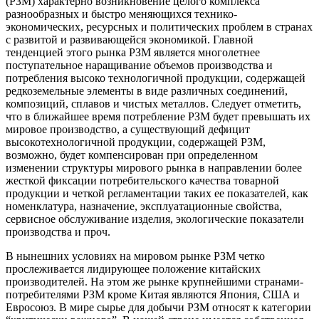
(РЗМ) характерно возникновение целого комплекса
разнообразных и быстро меняющихся технико-
экономических, ресурсных и политических проблем в странах
с развитой и развивающейся экономикой. Главной
тенденцией этого рынка РЗМ является многолетнее
поступательное наращивание объемов производства и
потребления высоко технологичной продукции, содержащей
редкоземельные элементы в виде различных соединений,
композиций, сплавов и чистых металлов. Следует отметить,
что в ближайшее время потребление РЗМ будет превышать их
мировое производство, а существующий дефицит
высокотехнологичной продукции, содержащей РЗМ,
возможно, будет компенсирован при определенном
изменении структуры мирового рынка в направлении более
жесткой фиксации потребительского качества товарной
продукции и четкой регламентации таких ее показателей, как
номенклатура, назначение, эксплуатационные свойства,
сервисное обслуживание изделия, экологические показатели
производства и проч.
В нынешних условиях на мировом рынке РЗМ четко
прослеживается лидирующее положение китайских
производителей. На этом же рынке крупнейшими странами-
потребителями РЗМ кроме Китая являются Япония, США и
Евросоюз. В мире сырье для добычи РЗМ относят к категории