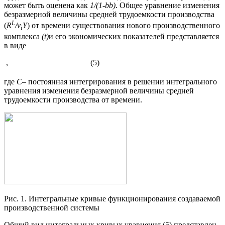
может быть оценена как
1/(1-
b
b
)
. Общее уравнение изменения
безразмерной величины средней трудоемкости производства
L
(
R
/ν
Y
) от времени существования нового производственного
i
комплекса
(
t
)
и его экономических показателей представляется
в виде
, (5)
где
С
– постоянная интегрирования в решении интегрального
уравнения изменения безразмерной величины средней
трудоемкости производства от времени.
Рис. 1. Интегральные кривые функционирования создаваемой
производственной системы
Общий вид интегральных кривых уравнения (5) представлен