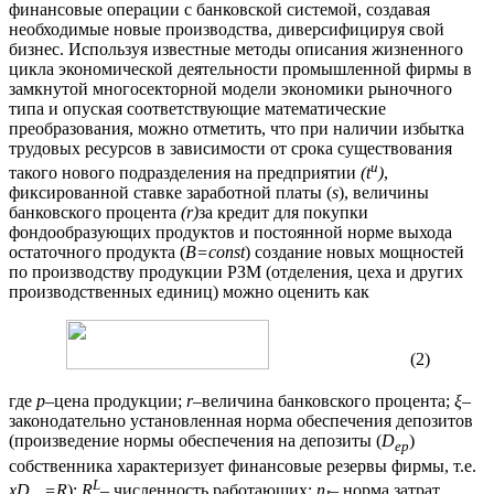
финансовые операции с банковской системой, создавая
необходимые новые производства, диверсифицируя свой
бизнес. Используя известные методы описания жизненного
цикла экономической деятельности промышленной фирмы в
замкнутой многосекторной модели экономики рыночного
типа и опуская соответствующие математические
преобразования, можно отметить, что при наличии избытка
трудовых ресурсов в зависимости от срока существования
u
такого нового подразделения на предприятии
(
t
)
,
фиксированной ставке заработной платы (
s
), величины
банковского процента
(
r
)
за кредит для покупки
фондообразующих продуктов и постоянной норме выхода
остаточного продукта (
B
=
const
) создание новых мощностей
по производству продукции РЗМ (отделения, цеха и других
производственных единиц) можно оценить как
(2)
где
p
–цена продукции;
r
–величина банковского процента;
ξ
–
законодательно установленная норма обеспечения депозитов
(произведение нормы обеспечения на депозиты (
D
)
ер
собственника характеризует финансовые резервы фирмы, т.е.
L
x
D
=
R
);
R
– численность работающих;
n
– норма затрат