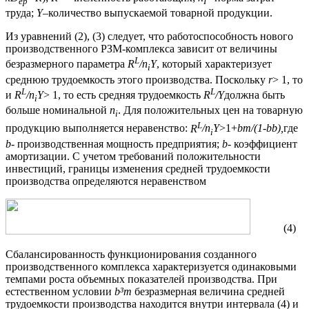
ер
I
труда;
Y
–количество выпускаемой товарной продукции.
Из уравнений (2), (3) следует, что работоспособность нового
производственного РЗМ-комплекса зависит от величины
L
безразмерного параметра
R
/
n
Y
, который характеризует
i
среднюю трудоемкость этого производства. Поскольку
r
> 1, то
L
L
и
R
/
n
Y
> 1, то есть средняя трудоемкость
R
/
Y
должна быть
i
больше номинальной
n
. Для положительных цен на товарную
i
L
продукцию выполняется неравенство:
R
/
n
Y
>1+
b
m
/(1-
b
b
),
где
i
b
- производственная мощность предприятия;
b
- коэффициент
амортизации. С учетом требований положительности
инвестиций, границы изменения средней трудоемкости
производства определяются неравенством
(4)
Сбалансированность функционирования созданного
производственного комплекса характеризуется одинаковыми
темпами роста объемных показателей производства. При
естественном условии
b
³
m
безразмерная величина средней
трудоемкости производства находится внутри интервала (4) и