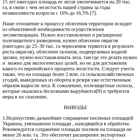
15 лет ежегодно площадь ее лесов увеличивается на 20 тыс.
га, в связи с чем лесистость нашей страны за годы
независимости возросла с 16% до 16,5% [7].
Наше отношение к процессу облесения территории исходит
из объективной необходимости осуществления
лесомелиорации. Нужно восстановление и расширение
полезащитного разведения, нужно облесение оврагов
(ежегодно до 25–30 тыс. га черноземов теряются в результате
роста оврагов), облесение склонов, подвергаемых водной
эрозии, нужно восстанавливать леса, там где это делать нужно
и можно для экологических целей, но не для достижения
какого-то европейского процента лесистости. Следует учесть
также, что на площади более 2 млн. га сельскохозяйственных
угодий, выведенных из оборота в резерв уже естественным
образом выросли леса. К сожалению, полезащитные полосы,
которые оказались бесхозными вырубаются[9] и требуются
меры к их спасению.
ВЫВОДЫ:
1.Недопустимо дальнейшее сокращение посевных площадей
Украины, уменьшение площади , находящейся в обработке.
Рекомендуется сохранение площади посевов на площади не
менее 26 млн. га. Это обеспечит расширение экспортных