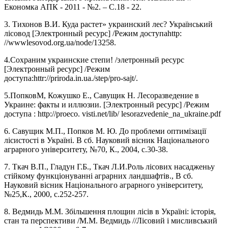
Економка АПК - 2011 - №2. – С.18 - 22.
3. Тихонов В.И. Куда растет» украинский лес? Український
лісовод [Электронный ресурс] /Режим доступаhttp:
//wwwlesovod.org.ua/node/13258.
4.Сохраним украинские степи! /элетронный ресурс
[Электронный ресурс] /Режим
доступа:httr://priroda.in.ua./step/pro-sajt/.
5.ПопковМ, Кожушко Е., Савущик Н
.
Лесоразведение в
Украине: факты и иллюзии. [Электронный ресурс] /Режим
доступа : http://proeco. visti.net/lib/ lesorazvedenie_na_ukraine.pdf
6. Савущик М.П., Попков М. Ю. До проблеми оптимізації
лісистості в Україні. В сб. Науковий вісник Національного
аграрного університету, №70, К., 2004, с.30-38.
7. Ткач В.П., Гладун Г.Б., Ткач Л.И.Роль лісових насадженьу
стійкому функціонуванні аграрних ландшафтів., В сб.
Науковий вісник Національного аграрного університету,
№25,К., 2000, с.252-257.
8. Ведмидь М.М. Збільшення площин лісів в Україні: історія,
стан та перспективи /М.М. Ведмидь //Лісовий і мисливський