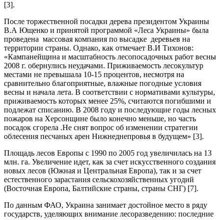
[3].
После торжественной посадки дерева президентом Украины
В.А Ющенко и принятой программой «Леса Украины» была
проведена массовая компания по высадке деревьев на
территории страны. Однако, как отмечает В.И Тихонов:
«Кампанейщина и масштабность лесопосадочных работ весны
2008 г. обернулись неудачами. Приживаемость лесокультур
местами не превышала 10-15 процентов, несмотря на
сравнительно благоприятные, влажные погодные условия
весны и начала лета. В соответствии с нормативами культуры,
приживаемость которых менее 25%, считаются погибшими и
подлежат списанию. В 2008 году и последующие годы лесных
пожаров на Херсонщине было конечно меньше, но часть
посадок сгорела .Не снят вопрос об изменении стратегии
облесения песчаных арен Нижнеднепровья в будущем» [3].
Площадь лесов Европы c 1990 по 2005 год увеличилась на 13
млн. га. Увеличение идет, как за счет искусственного создания
новых лесов (Южная и Центральная Европа), так и за счет
естественного зарастания сельскохозяйственных угодий
(Восточная Европа, Балтийские страны, страны СНГ) [7].
По данным ФАО, Украина занимает достойное место в ряду
государств, уделяющих внимание лесоразведению: последние