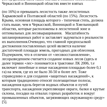
Черкасской и Винницкой областях вместе взятых
(по 16%) и превышать лесистость также лесостепных
Харьковской и Полтавской областей (по 15%). Лесистость
Крыма, основная площадь которого - типичная степь, должна
стать выше, чем в Черкасской, Винницкой и Хмельницкой
областях, которые расположены в лесостепной зоне и
оптимальных для лесовыращивания. Масштабность
запланированных работ и заставляет задуматься о реальности
их выполнения.
Очевидно, что главной предпосылкой
достижения поставленных целей является наличие
достаточной площади земель, пригодных для облесения.
Подчеркнем, что в отличии от «лесовосстановления»,
лесоразведением считается создание новых лесов (здесь и
далее термин «лес» понимается в трактовке ЛК 2006, т.е
включает линейные и иные насаждения площадью более 0,1
га) на земля, где их не было 30-50 и более лет. Тоже
справедливо и для создания «защитных насаждений», к
которым традиционно относят полезащитные полосы,
насаждения вдоль берегов водных объектов и путей
транспорта, насаждения укрепляющие овраги, балки и крутые
склоны, посадки на отвалах горных разработок и вокруг
промышленных объектов, загрязняющих окружающую среду»
[5].