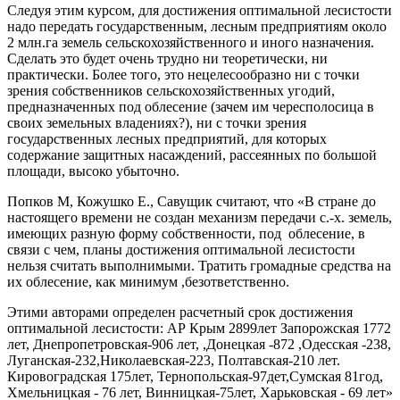
Следуя этим курсом, для достижения оптимальной лесистости
надо передать государственным, лесным предприятиям около
2 млн.га земель сельскохозяйственного и иного назначения.
Сделать это будет очень трудно ни теоретически, ни
практически. Более того, это нецелесообразно ни с точки
зрения собственников сельскохозяйственных угодий,
предназначенных под облесение (зачем им чересполосица в
своих земельных владениях?), ни с точки зрения
государственных лесных предприятий, для которых
содержание защитных насаждений, рассеянных по большой
площади, высоко убыточно.
Попков М, Кожушко Е., Савущик считают, что «В стране до
настоящего времени не создан механизм передачи с.-х. земель,
имеющих разную форму собственности, под облесение, в
связи с чем, планы достижения оптимальной лесистости
нельзя считать выполнимыми. Тратить громадные средства на
их облесение, как минимум ,безответственно.
Этими авторами определен расчетный срок достижения
оптимальной лесистости: АР Крым 2899лет Запорожская 1772
лет, Днепропетровская-906 лет, ,Донецкая -872 ,Одесская -238,
Луганская-232,Николаевская-223, Полтавская-210 лет.
Кировоградская 175лет, Тернопольская-97дет,Сумская 81год,
Хмельницкая - 76 лет, Винницкая-75лет, Харьковская - 69 лет»