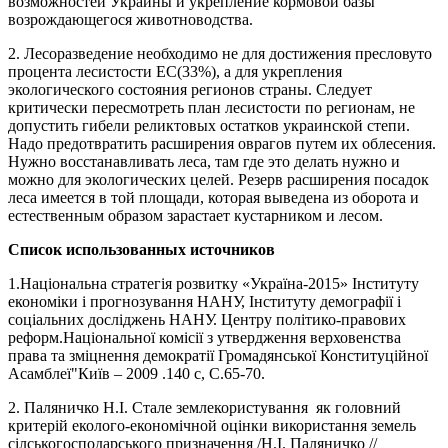
возможностей Украины и укрепление кормовой базы
возрождающегося животноводства.
2. Лесоразведение необходимо не для достижения пресловуто
процента лесистости ЕС(33%), а для укрепления
экологического состояния регионов страны. Следует
критически пересмотреть план лесистости по регионам, не
допустить гибели реликтовых остатков украинской степи.
Надо предотвратить расширения оврагов путем их облесения.
Нужно восстанавливать леса, там где это делать нужно и
можно для экологических целей. Резерв расширения посадок
леса имеется в той площади, которая выведена из оборота и
естественным образом зарастает кустарником и лесом.
Список использованных источников
1.Національна стратегія розвитку «Україна-2015» Інституту
економіки і прогнозування НАНУ, Інституту демографії і
соціальних досліджень НАНУ. Центру політико-правових
реформ.Національної комісії з утвердження верховенства
права та зміцнення демократії Громадянської Конституційної
Асамблеї"Київ – 2009 .140 с, С.65-70.
2. Паляничко Н.I. Стале землекористування як головний
критерій еколого-економiчной оцінки використання земель
сiлськогосподарського призначення /Н.I. Паляничко //