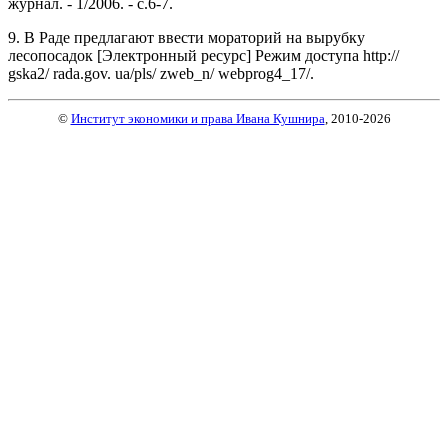
журнал. - 1/2006. - с.6-7.
9. В Раде предлагают ввести мораторий на вырубку
лесопосадок [Электронный ресурс] Режим доступа http://
gska2/ rada.gov. ua/pls/ zweb_n/ webprog4_17/.
©
Институт экономики и права Ивана Кушнира
, 2010
-2026