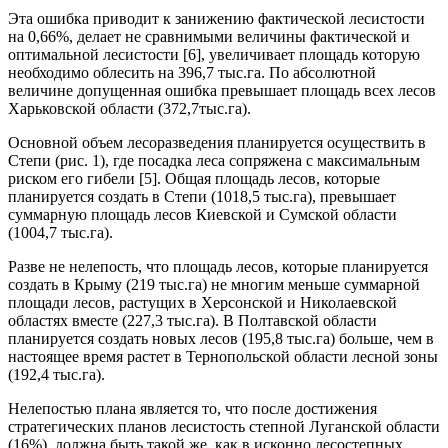
Эта ошибка приводит к занижению фактической лесистости
на 0,66%, делает не сравнимыми величины фактической и
оптимальной лесистости [6], увеличивает площадь которую
необходимо облесить на 396,7 тыс.га. По абсолютной
величине допущенная ошибка превышает площадь всех лесов
Харьковской области (372,7тыс.га).
Основной объем лесоразведения планируется осуществить в
Степи (рис. 1), где посадка леса сопряжена с максимальным
риском его гибели [5]. Общая площадь лесов, которые
планируется создать в Степи (1018,5 тыс.га), превышает
суммарную площадь лесов Киевской и Сумской области
(1004,7 тыс.га).
Разве не нелепость, что площадь лесов, которые планируется
создать в Крыму (219 тыс.га) не многим меньше суммарной
площади лесов, растущих в Херсонской и Николаевской
областях вместе (227,3 тыс.га). В Полтавской области
планируется создать новых лесов (195,8 тыс.га) больше, чем в
настоящее время растет в Тернопольской области лесной зоны
(192,4 тыс.га).
Нелепостью плана является то, что после достижения
стратегических планов лесистость степной Луганской области
(16%), должна быть такой же, как в исконно лесостепных