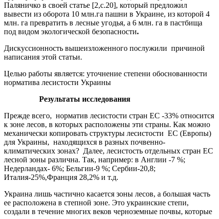
Паляничко в своей статье [2,с.20], который предложил
вывести из оборота 10 млн.га пашни в Украине, из которой 4
млн. га превратить в лесные угодья, а 6 млн. га в пастбища
под видом экологической безопасности
.
Дискуссионность вышеизложенного послужили причиной
написания этой статьи.
Целью работы является: уточнение степени обоснованности
норматива лесистости Украины
Результаты исследования
Прежде всего, норматив лесистости стран ЕС -33% относится
к зоне лесов, в которых расположены эти страны. Как можно
механически копировать структуры лесистости ЕС (Европы)
для Украины, находящихся в разных почвенно-
климатических зонах? Далее, лесистость отдельных стран ЕС
лесной зоны различна. Так, например: в Англии -7 %;
Недерландах- 6%; Бельгии-9 %; Сербии-20,8;
Италия-25%,Франция 28,2% и т.д.
Украина лишь частично касается зоны лесов, а большая часть
ее расположена в степной зоне. Это украинские степи,
создали в течение многих веков черноземные почвы, которые