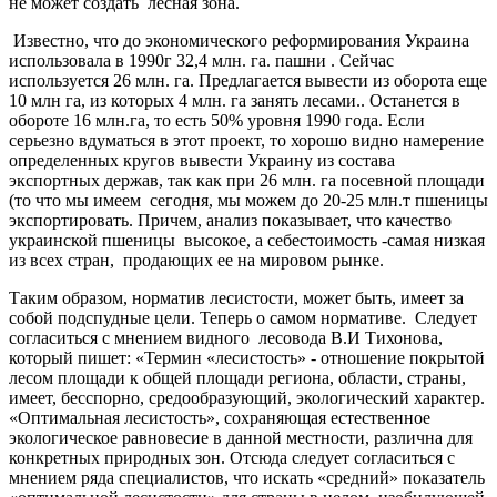
не может создать лесная зона.
Известно, что до экономического реформирования Украина
использовала в 1990г 32,4 млн. га. пашни . Сейчас
используется 26 млн. га. Предлагается вывести из оборота еще
10 млн га, из которых 4 млн. га занять лесами.. Останется в
обороте 16 млн.га, то есть 50% уровня 1990 года. Если
серьезно вдуматься в этот проект, то хорошо видно намерение
определенных кругов вывести Украину из состава
экспортных держав, так как при 26 млн. га посевной площади
(то что мы имеем сегодня, мы можем до 20-25 млн.т пшеницы
экспортировать. Причем, анализ показывает, что качество
украинской пшеницы высокое, а себестоимость -самая низкая
из всех стран, продающих ее на мировом рынке.
Таким образом, норматив лесистости, может быть, имеет за
собой подспудные цели. Теперь о самом нормативе. Следует
согласиться с мнением видного лесовода В.И Тихонова,
который пишет: «Термин «лесистость» - отношение покрытой
лесом площади к общей площади региона, области, страны,
имеет, бесспорно, средообразующий, экологический характер.
«Оптимальная лесистость», сохраняющая естественное
экологическое равновесие в данной местности, различна для
конкретных природных зон. Отсюда следует согласиться с
мнением ряда специалистов, что искать «средний» показатель