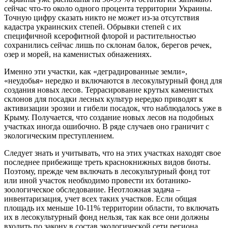
сейчас что-то около одного процента территории Украины.
Точную цифру сказать никто не может из-за отсутствия
кадастра украинских степей. Обрывки степей с их
специфичной ксерофитной флорой и растительностью
сохранились сейчас лишь по склонам балок, берегов речек,
озер и морей, на каменистых обнажениях.
Именно эти участки, как «деградированные земли»,
«неудобья» нередко и включаются в лесокультурный фонд для
создания новых лесов. Террасирование крутых каменистых
склонов для посадки лесных культур нередко приводят к
активизации эрозии и гибели посадок, что наблюдалось уже в
Крыму. Получается, что создание новых лесов на подобных
участках иногда ошибочно. В ряде случаев оно граничит с
экологическим преступлением.
Следует знать и учитывать, что на этих участках находят свое
последнее прибежище треть краснокнижных видов биоты.
Поэтому, прежде чем включать в лесокультурный фонд тот
или иной участок необходимо провести их ботанико-
зоологическое обследование. Неотложная задача –
инвентаризация, учет всех таких участков. Если общая
площадь их меньше 10-11% территории области, то включать
их в лесокультурный фонд нельзя, так как все они должны
входить по закону в состав экологической сети региона,