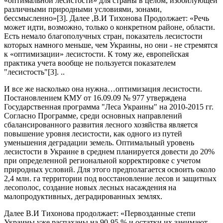
«оптимальной лесистости» для страны в целом, изобилующей
различными природными условиями, зонами,
бессмысленно»[3]. Далее ,В.И Тихонова Продолжает: «Речь
может идти, возможно, только о конкретном районе, области.
Есть немало благополучных стран, показатель лесистости
которых намного меньше, чем Украины, но они - не стремятся
к «оптимизации» лесистости. К тому же, европейская
практика учета вообще не пользуется показателем
"лесистость"[3]. ..
И все же насколько она нужна…оптимизация лесистости.
Постановлением КМУ от 16.09.09 № 977 утверждена
Государственная программа "Леса Украины" на 2010-2015 гг.
Согласно Программе, среди основных направлений
сбалансированного развития лесного хозяйства является
повышение уровня лесистости, как одного из путей
уменьшения деградации земель. Оптимальный уровень
лесистости в Украине в среднем планируется довести до 20%
при определенной региональной корректировке с учетом
природных условий. Для этого предполагается освоить около
2,4 млн. га территории под восстановление лесов и защитных
лесополос, создание новых лесных насаждения на
малопродуктивных, деградированных землях.
Далее В.И Тихонова продолжает: «Первозданные степи
Украины уже распаханы на 90-95 % и остатки их занимают