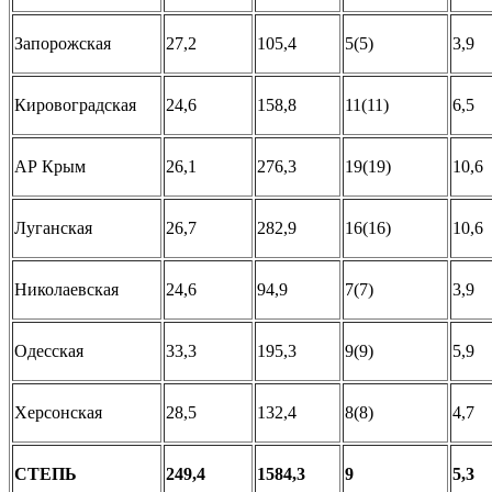
Запорожская
27,2
105,4
5(5)
3,9
Кировоградская
24,6
158,8
11(11)
6,5
АР Крым
26,1
276,3
19(19)
10,6
Луганская
26,7
282,9
16(16)
10,6
Николаевская
24,6
94,9
7(7)
3,9
Одесская
33,3
195,3
9(9)
5,9
Херсонская
28,5
132,4
8(8)
4,7
СТЕПЬ
249,4
1584,3
9
5,3