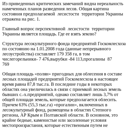
Из приведенных критических замечаний видна нереальность
намеченных планов разведения лесов. Общая картина
состояния предполагаемой лесистости территории Украины
отражена на рис. 1.
Главный вопрос перспективной лесистости территории
Украины является площадь. Где ее взять землю?
Структура лесокультурного фонда предприятий Госкомлесхоза
по состоянию на 1.01.2008 года (данные непрерывного
лесоустройства) составляет 179 358 га, в том
числе
горельники- 7 476,
вырубки -
84 113,прогалины 87
769
Общая площадь «полян» пригодных для облесения в составе
лесных площадей предприятий Госкомлесхоза в настоящее
время равна 87,8 тыс.га. В последние годы в некоторых
областях она увеличилась в связи с приемкой лесных земель
бывших с.-х.предприятий, однако составляет лишь 3,7% от
общей площади земель, которые предполагается облесить.
Причем 63% (55,3 тыс.га) «прогалин», включенных в
лесокультурный фонд, размещены в областях Степного
региона, АР Крым и Полтавской области. В основном, это
крайне бедные, каменистые или засоленные условия
местопроизрастания, которые естественным путем не