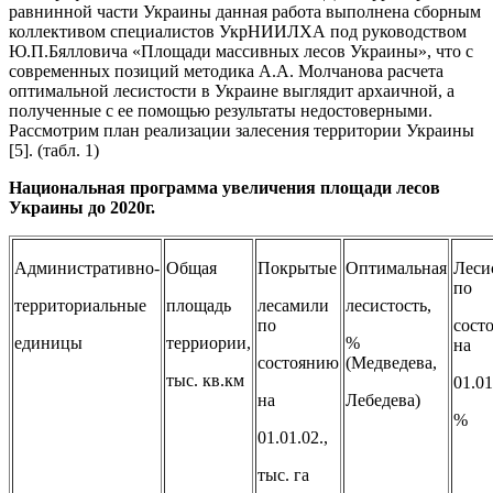
равнинной части Украины данная работа выполнена сборным
коллективом специалистов УкрНИИЛХА под руководством
Ю.П.Бялловича «Площади массивных лесов Украины», что с
современных позиций методика А.А. Молчанова расчета
оптимальной лесистости в Украине выглядит архаичной, а
полученные с ее помощью результаты недостоверными.
Рассмотрим план реализации залесения территории Украины
[5]. (табл. 1)
Национальная программа увеличения площади лесов
Украины до 2020г.
Административно-
Общая
Покрытые
Оптимальная
Леси
по
территориальные
площадь
лесамили
лесистость,
по
сост
единицы
терриории,
%
на
состоянию
(Медведева,
тыс. кв.км
01.01
на
Лебедева)
%
01.01.02.,
тыс. га