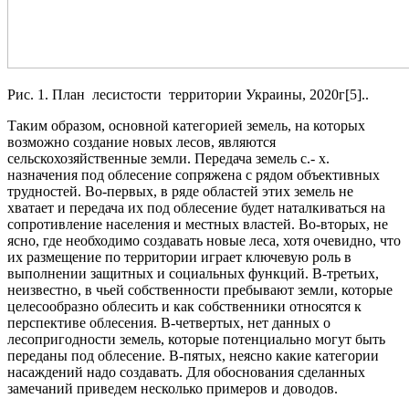
Рис. 1. План лесистости территории Украины, 2020г[5]..
Таким образом, основной категорией земель, на которых
возможно создание новых лесов, являются
сельскохозяйственные земли. Передача земель с.- х.
назначения под облесение сопряжена с рядом объективных
трудностей. Во-первых, в ряде областей этих земель не
хватает и передача их под облесение будет наталкиваться на
сопротивление населения и местных властей. Во-вторых, не
ясно, где необходимо создавать новые леса, хотя очевидно, что
их размещение по территории играет ключевую роль в
выполнении защитных и социальных функций. В-третьих,
неизвестно, в чьей собственности пребывают земли, которые
целесообразно облесить и как собственники относятся к
перспективе облесения. В-четвертых, нет данных о
лесопригодности земель, которые потенциально могут быть
переданы под облесение. В-пятых, неясно какие категории
насаждений надо создавать. Для обоснования сделанных
замечаний приведем несколько примеров и доводов.