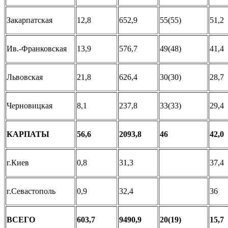
Закарпатская
12,8
652,9
55(55)
51,2
Ив.-Франковская
13,9
576,7
49(48)
41,4
Львовская
21,8
626,4
30(30)
28,7
Черновицкая
8,1
237,8
33(33)
29,4
КАРПАТЫ
56,6
2093,8
46
42,0
г.Киев
0,8
31,3
37,4
г.Севастополь
0,9
32,4
36
ВСЕГО
603,7
9490,9
20(19)
15,7