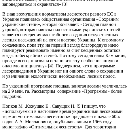
заповедоваться и охраняться» [3].
В знак возмущения нормативом лесистости равного ЕС в
Украине появилась общественная организация «Сохраним
украинские степи», которая объявляет: «Сегодня главной
угрозой, которая нависла над остатками украинских степей
является намерения масштабного создания искусственных
лесных насаждений на юге и востоке Украины. К огромному
сожалению, пока эту, на первый взгляд благородную идею
планируют реализовать именно за счет бесценных остатков
когда-то бескрайних степей. Поэтому сегодня наша Кампания,
прежде всего, призвана остановить эту необоснованную и
опасную инициативу» [4]. Подчеркнем, что в программе
лесоразведения в Украине нет ни одного слова о сохранении
и увеличении экологически необходимых лесных полос.
По указанной программе площадь занятая лесами увеличилась
на 2,9 млн. га. Рассмотрим содержание «Программы» более
подробно.
Попков М, ,Кожушко Е., Савущик Н
.
[5 ] пишут, что
«используемый в настоящее время украинскими лесоводами
термин «оптимальная лесистость» предложен в начале 60-х
годов А.А. Молчановым, опубликовавшим в 1966 году
монографию «Оптимальная лесистость», Для территории