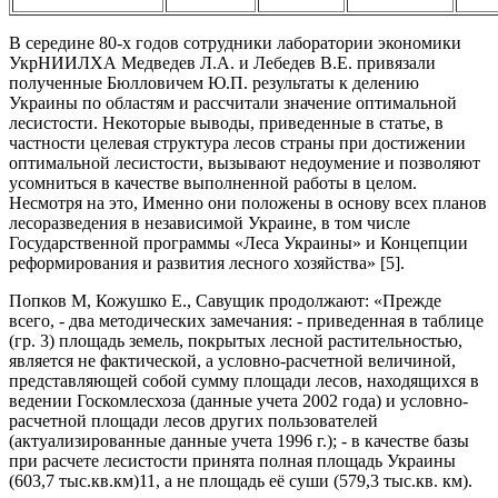
В середине 80-х годов сотрудники лаборатории экономики
УкрНИИЛХА Медведев Л.А. и Лебедев В.Е. привязали
полученные Бюлловичем Ю.П. результаты к делению
Украины по областям и рассчитали значение оптимальной
лесистости. Некоторые выводы, приведенные в статье, в
частности целевая структура лесов страны при достижении
оптимальной лесистости, вызывают недоумение и позволяют
усомниться в качестве выполненной работы в целом.
Несмотря на это, Именно они положены в основу всех планов
лесоразведения в независимой Украине, в том числе
Государственной программы «Леса Украины» и Концепции
реформирования и развития лесного хозяйства» [5].
Попков М, Кожушко Е., Савущик продолжают: «Прежде
всего, - два методических замечания: - приведенная в таблице
(гр. 3) площадь земель, покрытых лесной растительностью,
является не фактической, а условно-расчетной величиной,
представляющей собой сумму площади лесов, находящихся в
ведении Госкомлесхоза (данные учета 2002 года) и условно-
расчетной площади лесов других пользователей
(актуализированные данные учета 1996 г.); - в качестве базы
при расчете лесистости принята полная площадь Украины
(603,7 тыс.кв.км)11, а не площадь её суши (579,3 тыс.кв. км).