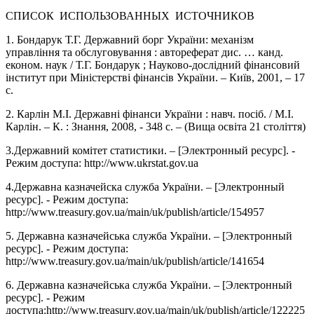
СПИСОК ИСПОЛЬЗОВАННЫХ ИСТОЧНИКОВ
1. Бондарук Т.Г. Державний борг України: механізм
управління та обслуговування : автореферат дис. … канд.
економ. наук / Т.Г. Бондарук ; Науково-дослідний фінансовий
інститут при Міністерстві фінансів України. – Київ, 2001, – 17
с.
2. Карлін М.І. Державні фінанси України : навч. посіб. / М.І.
Карлін. – К. : Знання, 2008, - 348 с. – (Вища освіта 21 століття)
3.Державний комітет статистики. – [Электронный ресурс]. -
Режим доступа: http://www.ukrstat.gov.ua
4.Державна казначейска служба України. – [Электронный
ресурс]. - Режим доступа:
http://www.treasury.gov.ua/main/uk/publish/article/154957
5. Державна казначейська служба України. – [Электронный
ресурс]. - Режим доступа:
http://www.treasury.gov.ua/main/uk/publish/article/141654
6. Державна казначейська служба України. – [Электронный
ресурс]. - Режим
доступа:http://www.treasury.gov.ua/main/uk/publish/article/122225